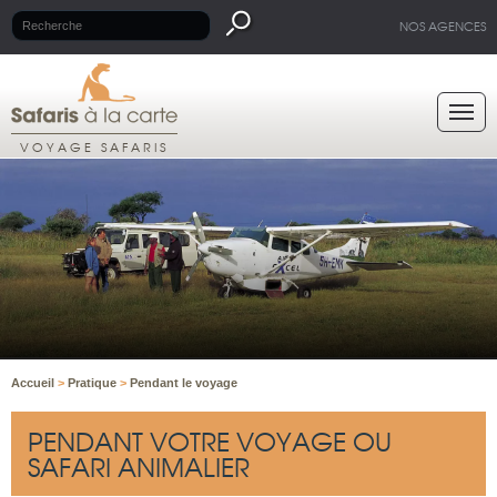
NOS AGENCES
VOYAGE SAFARIS
Accueil
>
Pratique
>
Pendant le voyage
PENDANT VOTRE VOYAGE OU
SAFARI ANIMALIER