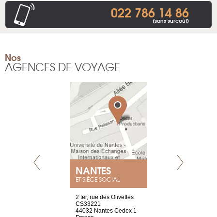
022 786 14 86
(sans surcoût)
Nos
AGENCES DE VOYAGE
NANTES
GENÈV
ET SIÈGE SOCIAL
Saint-Exupéry
2 ter, rue des Olivettes
rue de Montc
n
CS33221
1207 Genèv
44032 Nantes Cedex 1
Suisse