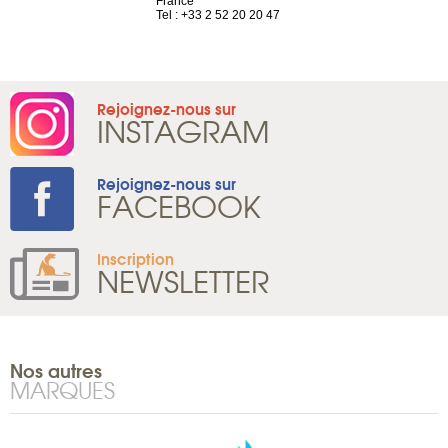
 81 88 45 68
France
Tel : +41 22 
Tel : +33 2 52 20 20 47
Rejoignez-nous sur
INSTAGRAM
Rejoignez-nous sur
FACEBOOK
Inscription
NEWSLETTER
Nos autres
MARQUES