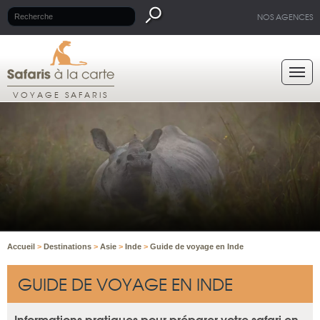
NOS AGENCES
VOYAGE SAFARIS
Accueil
>
Destinations
>
Asie
>
Inde
>
Guide de voyage en Inde
GUIDE DE VOYAGE EN INDE
Informations pratiques pour préparer votre safari en