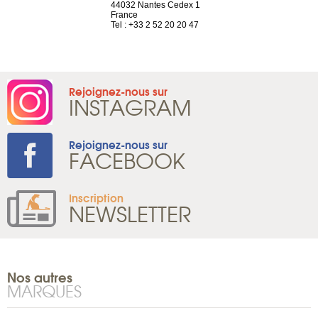
44032 Nantes Cedex 1
Suisse
 81 88 45 68
France
Tel : +41 22 
Tel : +33 2 52 20 20 47
Rejoignez-nous sur
INSTAGRAM
Rejoignez-nous sur
FACEBOOK
Inscription
NEWSLETTER
Nos autres
MARQUES