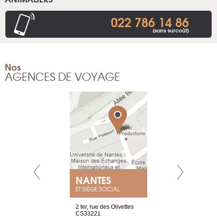
022 786 14 86
(sans surcoût)
Nos
AGENCES DE VOYAGE
NANTES
GENÈV
ET SIÈGE SOCIAL
Saint-Exupéry
2 ter, rue des Olivettes
rue de Montc
n
CS33221
1207 Genèv