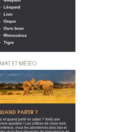
Guépard
Léopard
Lion
Orque
Ours brun
Rhinocéros
Tigre
IMAT ET MÉTÉO
QUAND PARTIR ?
ù et quand partir en safari ? Voilà une
onne question ! Les critères de choix sont
ombreux, nous les aborderons plus bas et
otre choix final dépendra de l'importance de