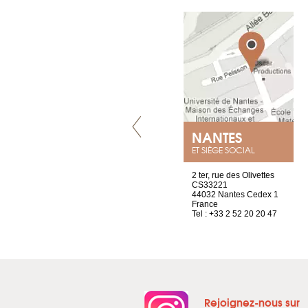
LYON
NANTES
ET SIÈGE SOCIAL
4 rue A de Saint-Exupéry
2 ter, rue des Olivettes
69002 Lyon
CS33221
France
44032 Nantes Cedex 1
Tel : +33 4 81 88 45 68
France
Tel : +33 2 52 20 20 47
Rejoignez-nous sur