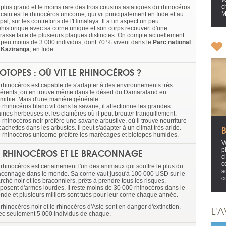
c
 plus grand et le moins rare des trois cousins asiatiques du rhinocéros
M
icain est le rhinocéros unicorne, qui vit principalement en Inde et au
al, sur les contreforts de l'Himalaya. Il a un aspect un peu
éhistorique avec sa corne unique et son corps recouvert d'une
irasse faite de plusieurs plaques distinctes. On compte actuellement
 peu moins de 3 000 individus, dont 70 % vivent dans le
Parc national
 Kaziranga
, en Inde.
IOTOPES : OÙ VIT LE RHINOCÉROS ?
 rhinocéros est capable de s'adapter à des environnements très
fférents, on en trouve même dans le désert du Damaraland en
mibie. Mais d'une manière générale :
e rhinocéros blanc vit dans la savane, il affectionne les grandes
iries herbeuses et les clairières où il peut brouter tranquillement.
e rhinocéros noir préfère une savane arbustive, où il trouve nourriture
cachettes dans les arbustes. Il peut s'adapter à un climat très aride.
le rhinocéros unicorne préfère les marécages et biotopes humides.
V
E RHINOCÉROS ET LE BRACONNAGE
p
c
c
 rhinocéros est certainement l'un des animaux qui souffre le plus du
s
aconnage dans le monde. Sa corne vaut jusqu'à 100 000 USD sur le
c
ché noir et les braconniers, prêts à prendre tous les risques,
sposent d'armes lourdes. Il reste moins de 30 000 rhinocéros dans le
nde et plusieurs milliers sont tués pour leur corne chaque année.
rhinocéros noir et le rhinocéros d'Asie sont en danger d'extinction,
L'A
ec seulement 5 000 individus de chaque.