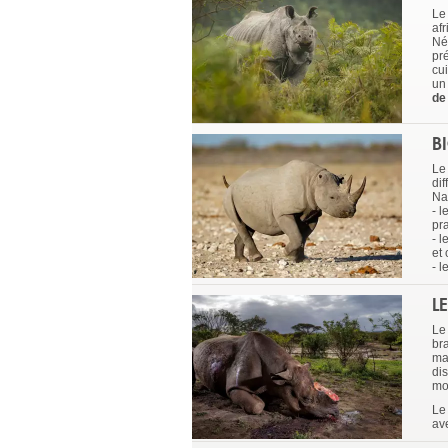
Le
afr
Nép
pr
cu
un
de
B
Le
di
Na
- l
pra
- l
et 
- 
L
Le
br
mar
di
mo
Le 
av