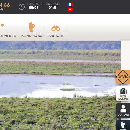
4 86
GENÈVE
ZANZIBAR
00:01
01:01
di
DE NOCES
BONS PLANS
PRATIQUE