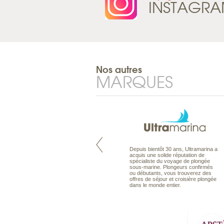
INSTAGR
Nos autres
MARQUES
Pacifique à la carte est le spécialiste
Depuis bientôt 30 ans, Ultramarina a
des voyages dans le Pacifique.
acquis une solide réputation de
Partez à l’autre bout du monde, en
spécialiste du voyage de plongée
séjour ou en croisière, pour
sous-marine. Plongeurs confirmés
découvrir des peuples et des îles
ou débutants, vous trouverez des
toujours plus surprenants, en hôtels
offres de séjour et croisière plongée
de luxe, comme dans des pensions
dans le monde entier.
de charme.