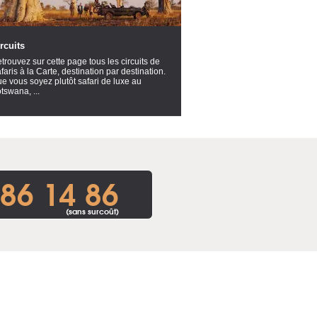
rcuits
trouvez sur cette page tous les circuits de
faris à la Carte, destination par destination.
e vous soyez plutôt safari de luxe au
tswana, ...
86 14 86
(sans surcoût)