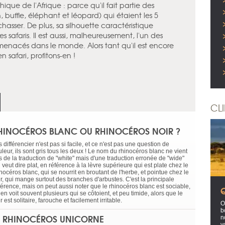
ique de l'Afrique : parce qu'il fait partie des
n, buffle, éléphant et léopard) qui étaient les 5
asser. De plus, sa silhouette caractéristique
es safaris. Il est aussi, malheureusement, l'un des
enacés dans le monde. Alors tant qu'il est encore
n safari, profitons-en !
CL
HINOCÉROS BLANC OU RHINOCÉROS NOIR ?
 différencier n'est pas si facile, et ce n'est pas une question de
leur, ils sont gris tous les deux ! Le nom du rhinocéros blanc ne vient
s de la traduction de "white" mais d'une traduction erronée de "wide"
 veut dire plat, en référence à la lèvre supérieure qui est plate chez le
nocéros blanc, qui se nourrit en broutant de l'herbe, et pointue chez le
ir, qui mange surtout des branches d'arbustes. C'est la principale
fférence, mais on peut aussi noter que le rhinocéros blanc est sociable,
en voit souvent plusieurs qui se côtoient, et peu timide, alors que le
r est solitaire, farouche et facilement irritable.
O
b
E RHINOCÉROS UNICORNE
n
v