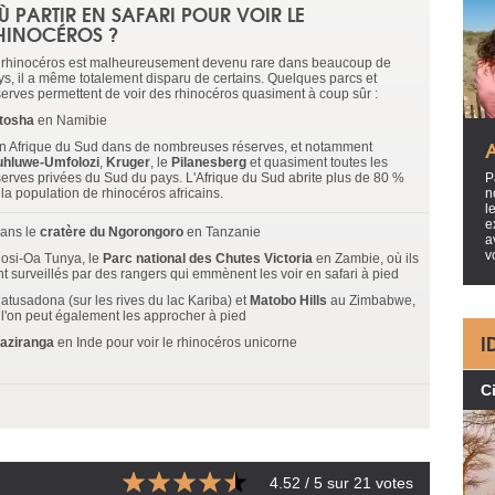
Ù PARTIR EN SAFARI POUR VOIR LE
HINOCÉROS ?
 rhinocéros est malheureusement devenu rare dans beaucoup de
ys, il a même totalement disparu de certains. Quelques parcs et
serves permettent de voir des rhinocéros quasiment à coup sûr :
tosha
en Namibie
En Afrique du Sud dans de nombreuses réserves, et notamment
uhluwe-Umfolozi
,
Kruger
, le
Pilanesberg
et quasiment toutes les
serves privées du Sud du pays. L'Afrique du Sud abrite plus de 80 %
P
la population de rhinocéros africains.
n
l
e
Dans le
cratère du Ngorongoro
en Tanzanie
a
v
Mosi-Oa Tunya, le
Parc national des Chutes Victoria
en Zambie, où ils
nt surveillés par des rangers qui emmènent les voir en safari à pied
Matusadona (sur les rives du lac Kariba) et
Matobo Hills
au Zimbabwe,
 l'on peut également les approcher à pied
I
aziranga
en Inde pour voir le rhinocéros unicorne
Ci
4.52
/ 5 sur
21
votes