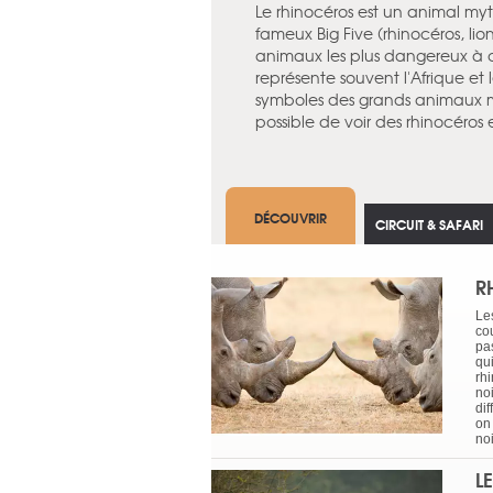
Le rhinocéros est un animal myth
fameux Big Five (rhinocéros, lio
animaux les plus dangereux à ch
représente souvent l'Afrique et l
symboles des grands animaux m
possible de voir des rhinocéros e
DÉCOUVRIR
CIRCUIT & SAFARI
R
Les
cou
pa
qui
rhi
no
di
on 
noi
L