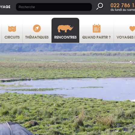
022 786 1
OYAGE
du lundi au same
CIRCUITS
THÉMATIQUES
RENCONTRES
QUAND PARTIR ?
VOYAGES 