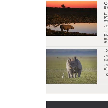
O
R
Le
pa
ré
-
E
- 
Hl
ré
de 
- 
- 
so
- 
où
-
K