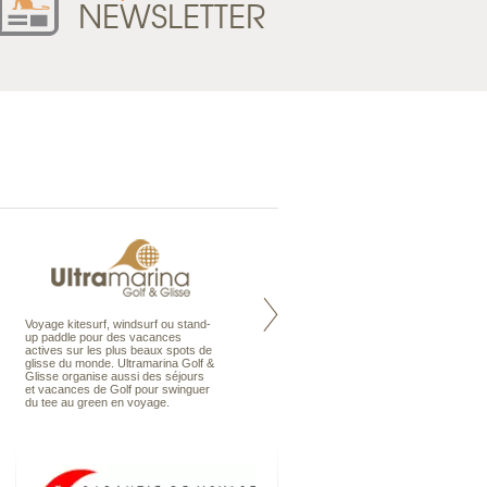
NEWSLETTER
Voyage kitesurf, windsurf ou stand-
Maldives à la Carte propose tous
up paddle pour des vacances
les types de voyages aux Maldives,
actives sur les plus beaux spots de
en séjour ou en croisière, pour des
glisse du monde. Ultramarina Golf &
couples, des vacances en famille ou
Glisse organise aussi des séjours
individuels amateurs de croisière.
et vacances de Golf pour swinguer
Une sélection d’îles et hôtels, fruit
du tee au green en voyage.
d’un travail rigoureux, pour offrir le
meilleur des Maldives.