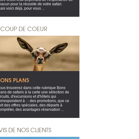
hacun pour la réussite de votre safari.
ais voici déjà, pour vous ...
COUP DE COEUR
BONS PLANS
ous trouverez dans cette rubrique Bons
lans de safaris à la carte une sélection de
ircuits, d'excursions et d'hôtels qui
orrespondent à : - des promotions, que ce
oit des offres spéciales, des départs à
ompléter, des avantages réservation ...
VIS DE NOS CLIENTS