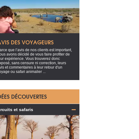
AVIS DES VOYAGEURS
arce que l’avis de nos clients est important,
ous avons décidé de vous faire profiter de
eur expérience. Vous trouverez donc
xposé, sans censure ni correction, leurs
vis et commentaires à leur retour d'un
oyage ou safari animalier ...
DÉES DÉCOUVERTES
rcuits et safaris