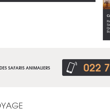
Ci
Re
Sa
Qu
Bo
022 7
DES SAFARIS ANIMALIERS
OYAGE