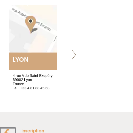
LYON
NANTES
ET SIÈGE SOCIAL
4 rue A de Saint-Exupéry
2 ter, rue des Olivettes
69002 Lyon
CS33221
France
44032 Nantes Cedex 1
Tel : +33 4 81 88 45 68
France
Tel : +33 2 52 20 20 47
Inscription