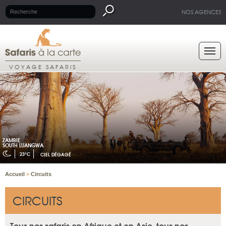
NOS AGENCES
VOYAGE SAFARIS
ZAMBIE
SOUTH LUANGWA
23°C
CIEL DÉGAGÉ
Accueil
>
Circuits
CIRCUITS
Tous nos safaris en Afrique et en Asie, tous nos