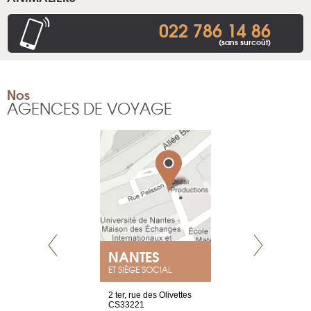
022 786 14 86
(sans surcoût)
Nos
AGENCES DE VOYAGE
NANTES
GENÈV
ET SIÈGE SOCIAL
Saint-Exupéry
2 ter, rue des Olivettes
rue de Montc
n
CS33221
1207 Genèv