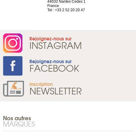
44032 Nantes Cedex 1
Suisse
 81 88 45 68
France
Tel : +41 22 
Tel : +33 2 52 20 20 47
Rejoignez-nous sur
INSTAGRAM
Rejoignez-nous sur
FACEBOOK
Inscription
NEWSLETTER
Nos autres
MARQUES