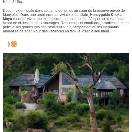
Hôtel 3* Sup
Déconnexion totale dans ce camp de tentes au cœur de la réserve privée de
Manyeleti. Dans une ambiance conviviale et familiale,
Honeyguide Khoka
Moya
vous fait vivre une expérience authentique de l’Afrique au plus près de
la nature et des animaux sauvages. Rencontres et émotions garanties pour les
petits et les grands lors des safaris et sur le campement où les éléphants
aiment se balader. Pour des vacances en famille, c’est le lieu idéal.