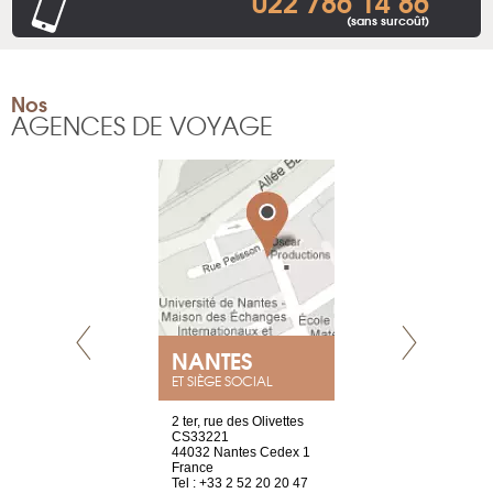
022 786 14 86
(sans surcoût)
Nos
AGENCES DE VOYAGE
NANTES
GENÈV
ET SIÈGE SOCIAL
Saint-Exupéry
2 ter, rue des Olivettes
rue de Montc
n
CS33221
1207 Genèv
44032 Nantes Cedex 1
Suisse
 81 88 45 68
France
Tel : +41 22 
Tel : +33 2 52 20 20 47