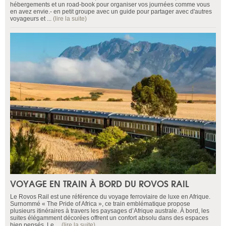
hébergements et un road-book pour organiser vos journées comme vous
en avez envie.- en petit groupe avec un guide pour partager avec d'autres
voyageurs et ...
(lire la suite)
VOYAGE EN TRAIN À BORD DU ROVOS RAIL
Le Rovos Rail est une référence du voyage ferroviaire de luxe en Afrique.
Surnommé « The Pride of Africa », ce train emblématique propose
plusieurs itinéraires à travers les paysages d’Afrique australe. À bord, les
suites élégamment décorées offrent un confort absolu dans des espaces
bien pensés. Le ...
(lire la suite)