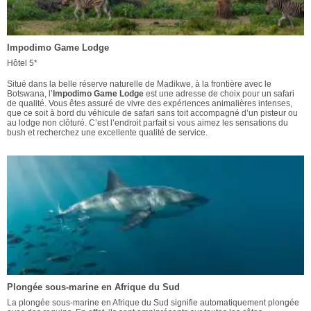
Impodimo Game Lodge
Hôtel 5*
Situé dans la belle réserve naturelle de Madikwe, à la frontière avec le
Botswana, l’
Impodimo Game Lodge
est une adresse de choix pour un safari
de qualité. Vous êtes assuré de vivre des expériences animalières intenses,
que ce soit à bord du véhicule de safari sans toit accompagné d’un pisteur ou
au lodge non clôturé. C’est l’endroit parfait si vous aimez les sensations du
bush et recherchez une excellente qualité de service.
Plongée sous-marine en Afrique du Sud
La plongée sous-marine en Afrique du Sud signifie automatiquement plongée