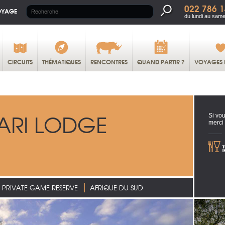
022 786 1
OYAGE
du lundi au same
CIRCUITS
THÉMATIQUES
RENCONTRES
QUAND PARTIR ?
VOYAGES 
ARI LODGE
Si vou
merci
PRIVATE GAME RESERVE
AFRIQUE DU SUD