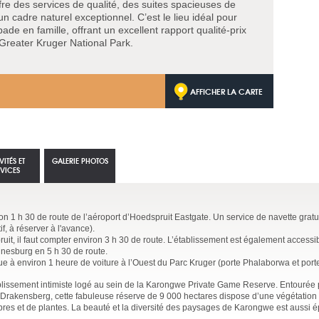
fre des services de qualité, des suites spacieuses de
un cadre naturel exceptionnel. C’est le lieu idéal pour
e en famille, offrant un excellent rapport qualité-prix
u Greater Kruger National Park.
AFFICHER LA CARTE
VITÉS ET
GALERIE PHOTOS
RVICES
on 1 h 30 de route de l’aéroport d’Hoedspruit Eastgate. Un service de navette gratu
f, à réserver à l'avance).
ruit, il faut compter environ 3 h 30 de route. L’établissement est également accessi
nnesburg en 5 h 30 de route.
 à environ 1 heure de voiture à l’Ouest du Parc Kruger (porte Phalaborwa et port
ablissement intimiste logé au sein de la Karongwe Private Game Reserve. Entourée p
 Drakensberg, cette fabuleuse réserve de 9 000 hectares dispose d’une végétation
bres et de plantes. La beauté et la diversité des paysages de Karongwe est aussi 