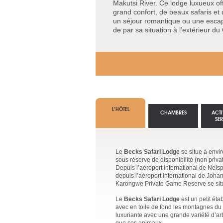
Makutsi River. Ce lodge luxueux of
grand confort, de beaux safaris et 
un séjour romantique ou une escapad
de par sa situation à l’extérieur d
L’HÔTEL
CHAMBRES
ACTI
SE
Le
Becks Safari Lodge
se situe à envir
sous réserve de disponibilité (non privati
Depuis l’aéroport international de Nelsp
depuis l’aéroport international de Joha
Karongwe Private Game Reserve se situe
Le
Becks Safari Lodge
est un petit ét
avec en toile de fond les montagnes du
luxuriante avec une grande variété d’ar