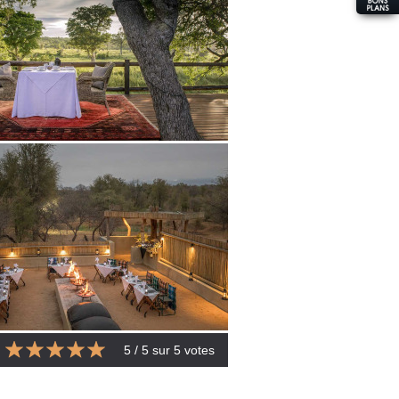
5
/ 5 sur
5
votes