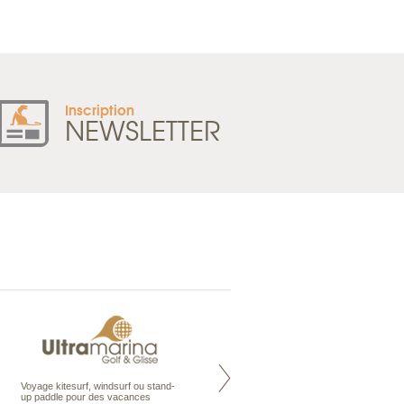
Inscription
NEWSLETTER
Voyage kitesurf, windsurf ou stand-
Maldives à la Carte propose tous
up paddle pour des vacances
les types de voyages aux Maldives,