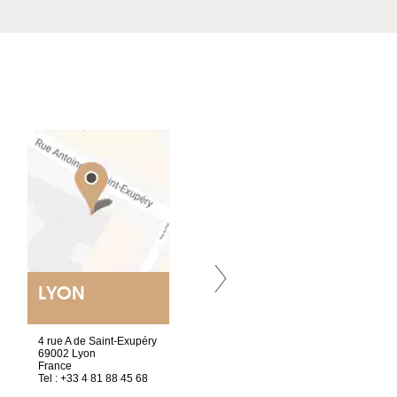
LYON
NANTES
ET SIÈGE SOCIAL
4 rue A de Saint-Exupéry
2 ter, rue des Olivettes
69002 Lyon
CS33221
France
44032 Nantes Cedex 1
Tel : +33 4 81 88 45 68
France
Tel : +33 2 52 20 20 47