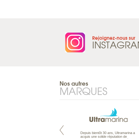
Rejoignez-nous sur
INSTAGR
Nos autres
MARQUES
Pacifique à la carte est le spécialiste
Depuis bientôt 30 ans, Ultramarina a
des voyages dans le Pacifique.
acquis une solide réputation de