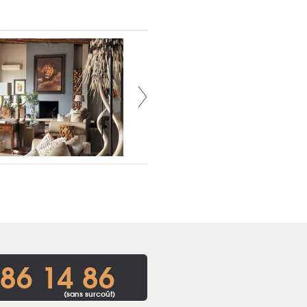
86 14 86
(sans surcoût)