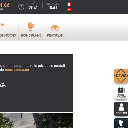
4 86
GENÈVE
ZANZIBAR
09:41
10:41
di
DE NOCES
BONS PLANS
PRATIQUE
s souhaitez connaitre le prix de ce produit
 de
nous contacter