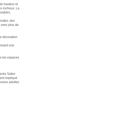
de hauteur et
es rocheux. La
orables,
irafes, des
 avec plus de
ne décoration
tissant une
is les espaces
ecks Safari
ent impliqué
jeunes adultes