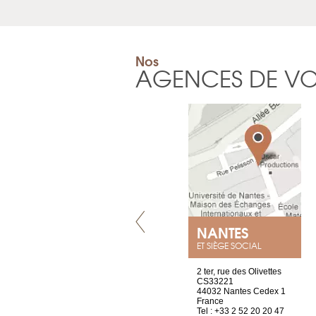
Nos
AGENCES DE V
LYON
NANTES
ET SIÈGE SOCIAL
4 rue A de Saint-Exupéry
2 ter, rue des Olivettes
69002 Lyon
CS33221
France
44032 Nantes Cedex 1
Tel : +33 4 81 88 45 68
France
Tel : +33 2 52 20 20 47