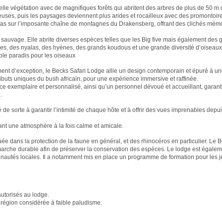
le végétation avec de magnifiques forêts qui abritent des arbres de plus de 50 m 
euses, puis les paysages deviennent plus arides et rocailleux avec des promontoir
as sur l’imposante chaîne de montagnes du Drakensberg, offrant des clichés mém
e sauvage. Elle abrite diverses espèces telles que les Big five mais également des g
es, des nyalas, des hyènes, des grands koudous et une grande diversité d’oiseaux
able paradis pour les oiseaux
ent d’exception, le Becks Safari Lodge allie un design contemporain et épuré à u
ributs uniques du bush africain, pour une expérience immersive et raffinée.
ice exemplaire et personnalisé, ainsi qu’un personnel dévoué et accueillant, garan
.
de sorte à garantir l’intimité de chaque hôte et à offrir des vues imprenables depu
réant une atmosphère à la fois calme et amicale.
e dans la protection de la faune en général, et des rhinocéros en particulier. Le B
arche durable afin de préserver la conservation des espèces. Le lodge est égalem
autés locales. Il a notamment mis en place un programme de formation pour les 
autorisés au lodge.
région considérée à faible paludisme.