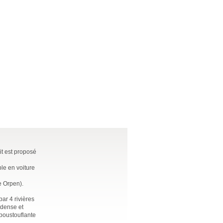
it est proposé
ble en voiture
e Orpen).
ar 4 rivières
 dense et
époustouflante