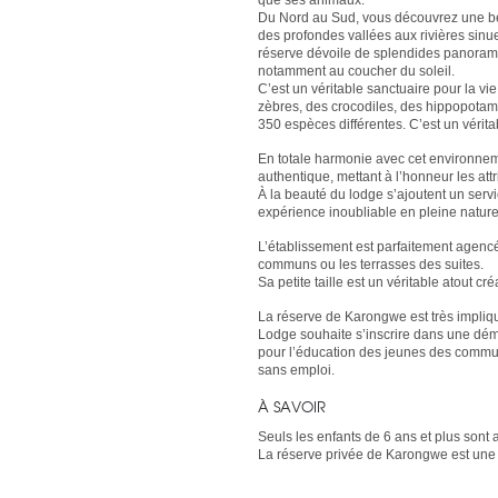
que ses animaux.
Du Nord au Sud, vous découvrez une bel
des profondes vallées aux rivières sinu
réserve dévoile de splendides panoram
notamment au coucher du soleil.
C’est un véritable sanctuaire pour la vi
zèbres, des crocodiles, des hippopotam
350 espèces différentes. C’est un vérit
En totale harmonie avec cet environnem
authentique, mettant à l’honneur les att
À la beauté du lodge s’ajoutent un serv
expérience inoubliable en pleine nature
L’établissement est parfaitement agencé 
communs ou les terrasses des suites.
Sa petite taille est un véritable atout c
La réserve de Karongwe est très impliqué
Lodge souhaite s’inscrire dans une dém
pour l’éducation des jeunes des commun
sans emploi.
À SAVOIR
Seuls les enfants de 6 ans et plus sont 
La réserve privée de Karongwe est une 