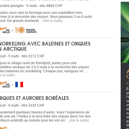
oisière plongée - 5 nuits - dès 4864 CHF
volez-vous vers la Norvège pour une expédition hors
rmes à la rencontre des orques. Vous passerez 3 ou 6 nuits
bord. De grands moments ...
(lire la suite)
NORKELING AVEC BALEINES ET ORQUES
N ARCTIQUE
cuit - 5 nuits - dès 3172 CHF
uis le village isolé de Reinfjord, partez pour une
pédition arctique de 3 à 5 nuits à la recherche des orques
 des baleines en snorkeling. Chaque jour, naviguez en ...
re la suite)
C
É
p
RQUES ET AURORES BORÉALES
l
s
m
cuit - 6 nuits - dès 3334 CHF
d
seulement quelques heures d’avion, vivez l’expérience de
s
ute une vie ! Partez à la rencontre des orques dans l'un des
d
illeurs endroits au monde pour les voir en ...
(lire la suite)
p
é