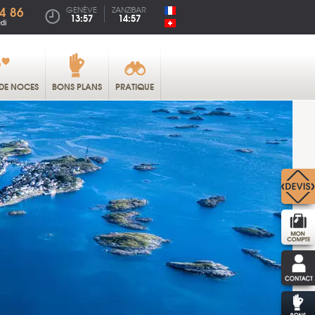
4 86
GENÈVE
ZANZIBAR
13:57
14:57
di
DE NOCES
BONS PLANS
PRATIQUE