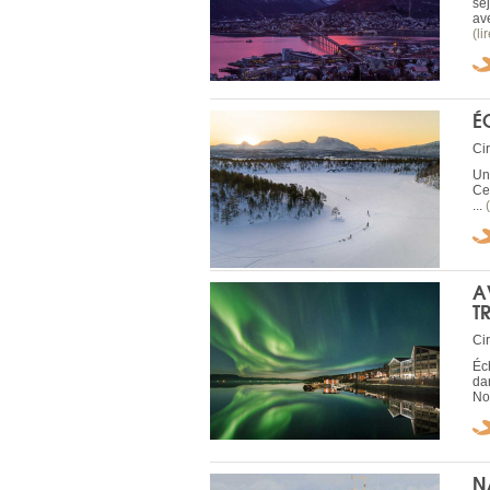
sé
ave
(li
É
Cir
Un
Ce 
...
A
T
Cir
Éc
da
No
N