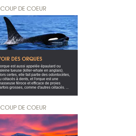
COUP DE COEUR
VOIR DES ORQUES
'orque est aussi appelée épaulard ou
aleine tueuse (killer-whale en anglais).
lors certes, elle fait partie des odontocètes,
u cétacés à dents, et l'orque est une
hasseuse féroce et efficace de proies
arfois grosses, comme d'autres cétacés. ...
COUP DE COEUR