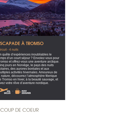
ESCAPADE À TROMSO
ircuit - 4 nuits
n quête d’expériences inoubliables le
emps d’un court séjour ? Envolez-vous pour
romso et offrez-vous une aventure arctique.
inq jours en Norvège, le pays des nuits
olaires, des aurores boréales et aux
ultiples activités hivernales. Amoureux de
a nature, découvrez l’atmosphère féerique
e Tromso en hiver, à la beauté sauvage, et
ivez votre rêve d’aventure nordique.
COUP DE COEUR