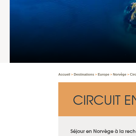
Accueil
>
Destinations
>
Europe
>
Norvège
>
Cir
CIRCUIT 
Séjour en Norvège à la rech