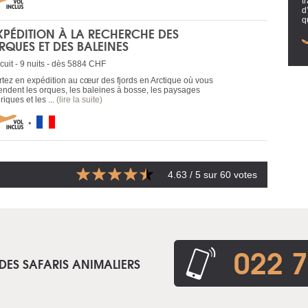
t
d
q
XPÉDITION À LA RECHERCHE DES
RQUES ET DES BALEINES
cuit - 9 nuits - dès 5884 CHF
rtez en expédition au cœur des fjords en Arctique où vous
tendent les orques, les baleines à bosse, les paysages
riques et les ...
(lire la suite)
4.63
/ 5 sur
60
votes
022 7
DES SAFARIS ANIMALIERS