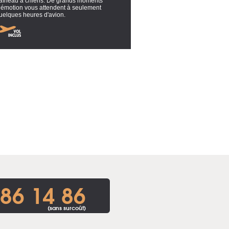
raîneau à chiens. De grands moments
’émotion vous attendent à seulement
uelques heures d'avion.
86 14 86
(sans surcoût)