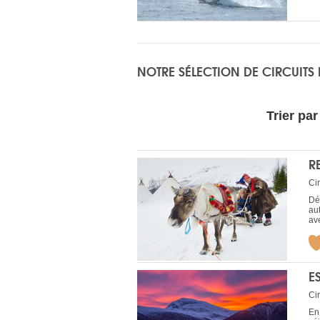
NOTRE SÉLECTION DE CIRCUITS
Trier par
R
Cir
Déc
au
av
E
Cir
En