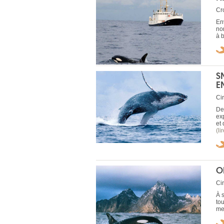
Cr
En
no
à 
S
E
Cir
Dep
ex
et
(li
O
Cir
À 
to
me