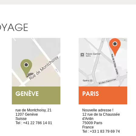
OYAGE
GENÈVE
PARIS
rue de Montchoisy, 21
Nouvelle adresse !
1207 Genève
12 rue de la Chaussée
Suisse
d'Antin
Tel : +41 22 786 14 01
75009 Paris
France
Tel : +33 1 83 79 69 74