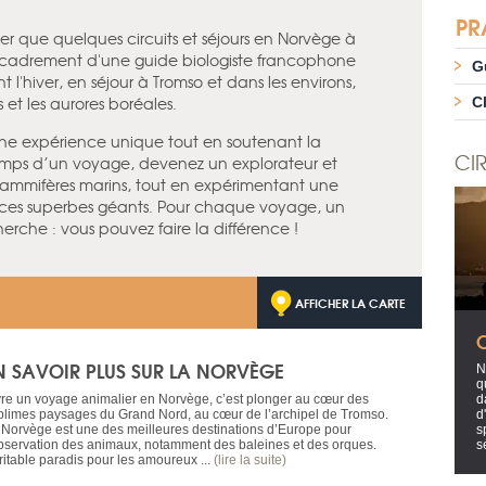
PR
er que quelques circuits et séjours en Norvège à
l'encadrement d'une guide biologiste francophone
G
 l'hiver, en séjour à Tromso et dans les environs,
 et les aurores boréales.
C
une expérience unique tout en soutenant la
CIR
emps d’un voyage, devenez un explorateur et
mammifères marins, tout en expérimentant une
 ces superbes géants. Pour chaque voyage, un
erche : vous pouvez faire la différence !
AFFICHER LA CARTE
N SAVOIR PLUS SUR LA NORVÈGE
N
q
vre un voyage animalier en Norvège, c’est plonger au cœur des
d
blimes paysages du Grand Nord, au cœur de l’archipel de Tromso.
d
 Norvège est une des meilleures destinations d’Europe pour
s
observation des animaux, notamment des baleines et des orques.
s
ritable paradis pour les amoureux ...
(lire la suite)