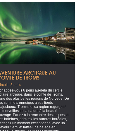
AVENTURE ARCTIQUE AU
COMTÉ DE TROMS
ircuit - 5 nuits
chappez-vous 6 jours au-delà du cercle
olaire arctique, dans le comté de Troms,
’une des plus belles régions de Norvège. De
es sommets enneigés à ses fjords
ajestueux, Tromso et sa région regorgent
e merveilles de la nature à la beauté
auvage. Partez à la rencontre des orques et
es baleines, admirez les aurores boréales,
artagez un moment exceptionnel avec un
leveur Sami et faites une balade en