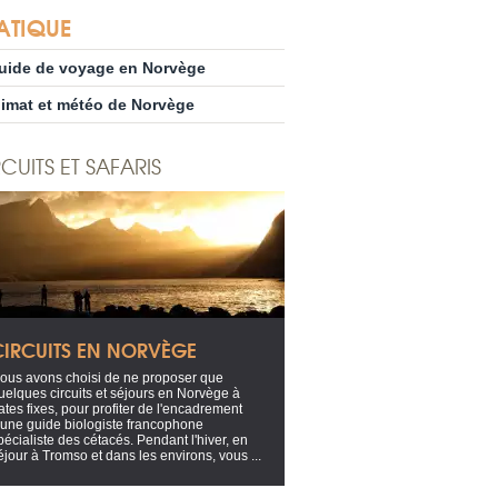
ATIQUE
uide de voyage en Norvège
limat et météo de Norvège
CUITS ET SAFARIS
CIRCUITS EN NORVÈGE
ous avons choisi de ne proposer que
uelques circuits et séjours en Norvège à
ates fixes, pour profiter de l'encadrement
'une guide biologiste francophone
pécialiste des cétacés. Pendant l'hiver, en
éjour à Tromso et dans les environs, vous ...