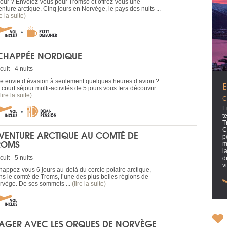
jour ? Envolez-vous pour Tromso et offrez-vous une
nture arctique. Cinq jours en Norvège, le pays des nuits ...
re la suite)
CHAPPÉE NORDIQUE
cuit - 4 nuits
e envie d’évasion à seulement quelques heures d’avion ?
court séjour multi-activités de 5 jours vous fera découvrir
(lire la suite)
C
E
t
T
C
VENTURE ARCTIQUE AU COMTÉ DE
p
ROMS
m
l
cuit - 5 nuits
d
v
happez-vous 6 jours au-delà du cercle polaire arctique,
ns le comté de Troms, l’une des plus belles régions de
rvège. De ses sommets ...
(lire la suite)
AGER AVEC LES ORQUES DE NORVÈGE