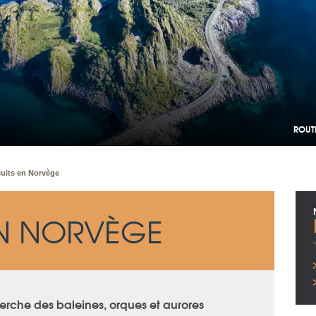
ROUT
cuits en Norvège
EN NORVÈGE
erche des baleines, orques et aurores