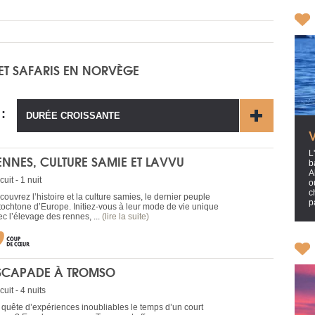
 ET SAFARIS EN NORVÈGE
 :
DURÉE CROISSANTE
L
ENNES, CULTURE SAMIE ET LAVVU
b
A
cuit - 1 nuit
o
c
ouvrez l’histoire et la culture samies, le dernier peuple
p
tochtone d’Europe. Initiez-vous à leur mode de vie unique
ec l’élevage des rennes, ...
(lire la suite)
SCAPADE À TROMSO
cuit - 4 nuits
 quête d’expériences inoubliables le temps d’un court