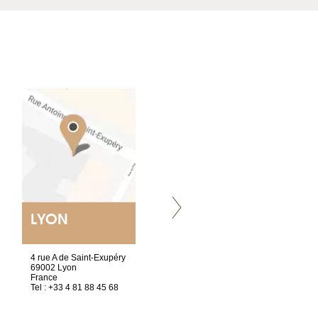
LYON
NANTES
ET SIÈGE SOCIAL
4 rue A de Saint-Exupéry
2 ter, rue des Olivettes
69002 Lyon
CS33221
France
44032 Nantes Cedex 1
Tel : +33 4 81 88 45 68
France
Tel : +33 2 52 20 20 47