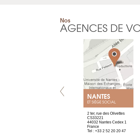
Nos
AGENCES DE V
LYON
NANTES
ET SIÈGE SOCIAL
4 rue A de Saint-Exupéry
2 ter, rue des Olivettes
69002 Lyon
CS33221
France
44032 Nantes Cedex 1
Tel : +33 4 81 88 45 68
France
Tel : +33 2 52 20 20 47