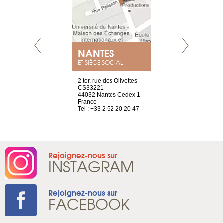
NANTES
GENÈV
ET SIÈGE SOCIAL
Saint-Exupéry
2 ter, rue des Olivettes
rue de Montc
n
CS33221
1207 Genèv
44032 Nantes Cedex 1
Suisse
 81 88 45 68
France
Tel : +41 22 
Tel : +33 2 52 20 20 47
Rejoignez-nous sur
INSTAGRAM
Rejoignez-nous sur
FACEBOOK