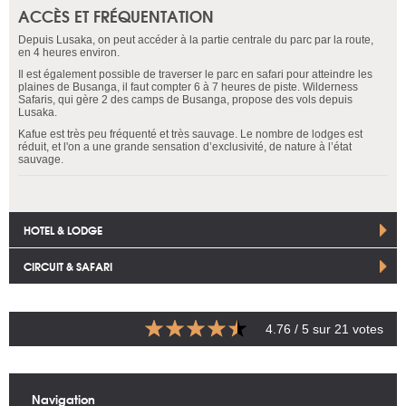
ACCÈS ET FRÉQUENTATION
Depuis Lusaka, on peut accéder à la partie centrale du parc par la route,
en 4 heures environ.
Il est également possible de traverser le parc en safari pour atteindre les
plaines de Busanga, il faut compter 6 à 7 heures de piste. Wilderness
Safaris, qui gère 2 des camps de Busanga, propose des vols depuis
Lusaka.
Kafue est très peu fréquenté et très sauvage. Le nombre de lodges est
réduit, et l'on a une grande sensation d’exclusivité, de nature à l’état
sauvage.
HOTEL & LODGE
CIRCUIT & SAFARI
4.76
/ 5 sur
21
votes
Navigation