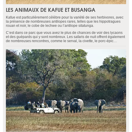
LES ANIMAUX DE KAFUE ET BUSANGA
Kafue est particulièrement célèbre pour la variété de ses herbivores, avec
la présence de nombreuses antilopes rares, telles que les hippotragues
rouan et noir, le cobe de lechwe ou l’antilope sitatunga.
C’est dans ce parc que vous avez le plus de chances de voir des lycaons
et des guépards qui y sont nombreux. Les safaris de nuit offrent également
de nombreuses rencontres, comme le serval, la civette, le porc-épic…