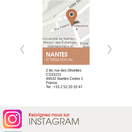
NANTES
GENÈV
ET SIÈGE SOCIAL
Saint-Exupéry
2 ter, rue des Olivettes
rue de Montc
n
CS33221
1207 Genèv
44032 Nantes Cedex 1
Suisse
 81 88 45 68
France
Tel : +41 22 
Tel : +33 2 52 20 20 47
Rejoignez-nous sur
INSTAGRAM