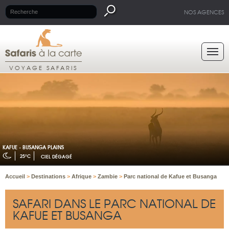
NOS AGENCES
VOYAGE SAFARIS
KAFUE - BUSANGA PLAINS
25°C
CIEL DÉGAGÉ
Accueil
>
Destinations
>
Afrique
>
Zambie
>
Parc national de Kafue et Busanga
SAFARI DANS LE PARC NATIONAL DE
KAFUE ET BUSANGA