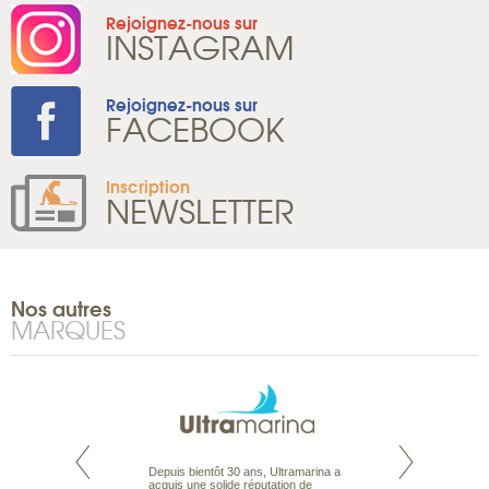
Rejoignez-nous sur
INSTAGRAM
Rejoignez-nous sur
FACEBOOK
Inscription
NEWSLETTER
Nos autres
MARQUES
te est le spécialiste
Depuis bientôt 30 ans, Ultramarina a
Expert du voyage 
 le Pacifique.
acquis une solide réputation de
Australie à la Car