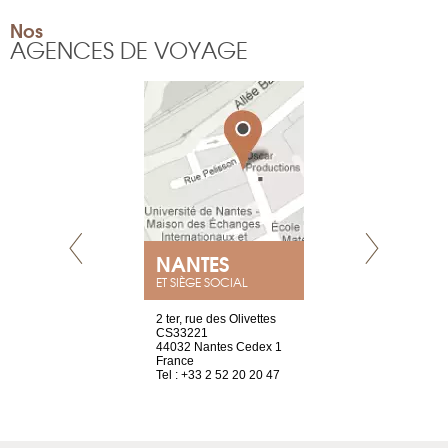
Nos
AGENCES DE VOYAGE
NANTES
GENÈV
ET SIÈGE SOCIAL
Saint-Exupéry
2 ter, rue des Olivettes
rue de Montc
n
CS33221
1207 Genèv
44032 Nantes Cedex 1
Suisse
 81 88 45 68
France
Tel : +41 22 
Tel : +33 2 52 20 20 47