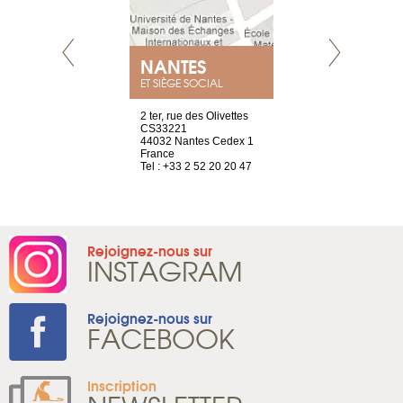
NANTES
GENÈV
ET SIÈGE SOCIAL
Saint-Exupéry
2 ter, rue des Olivettes
rue de Montc
n
CS33221
1207 Genèv
44032 Nantes Cedex 1
Suisse
 81 88 45 68
France
Tel : +41 22 
Tel : +33 2 52 20 20 47
Rejoignez-nous sur
INSTAGRAM
Rejoignez-nous sur
FACEBOOK
Inscription