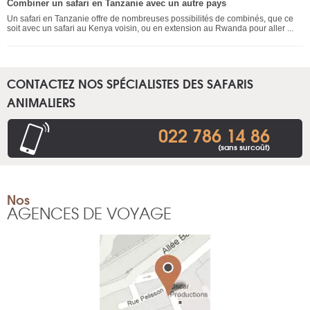
Combiner un safari en Tanzanie avec un autre pays
Un safari en Tanzanie offre de nombreuses possibilités de combinés, que ce
soit avec un safari au Kenya voisin, ou en extension au Rwanda pour aller ...
CONTACTEZ NOS SPÉCIALISTES DES SAFARIS
ANIMALIERS
022 786 14 86
(sans surcoût)
Nos
AGENCES DE VOYAGE