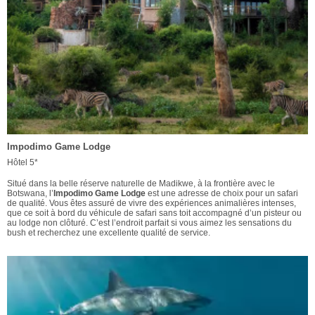
Impodimo Game Lodge
Hôtel 5*
Situé dans la belle réserve naturelle de Madikwe, à la frontière avec le
Botswana, l’
Impodimo Game Lodge
est une adresse de choix pour un safari
de qualité. Vous êtes assuré de vivre des expériences animalières intenses,
que ce soit à bord du véhicule de safari sans toit accompagné d’un pisteur ou
au lodge non clôturé. C’est l’endroit parfait si vous aimez les sensations du
bush et recherchez une excellente qualité de service.