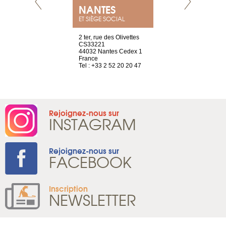
NANTES
GENÈV
ET SIÈGE SOCIAL
Saint-Exupéry
2 ter, rue des Olivettes
rue de Montc
n
CS33221
1207 Genèv
44032 Nantes Cedex 1
Suisse
 81 88 45 68
France
Tel : +41 22 
Tel : +33 2 52 20 20 47
Rejoignez-nous sur
INSTAGRAM
Rejoignez-nous sur
FACEBOOK
Inscription
NEWSLETTER