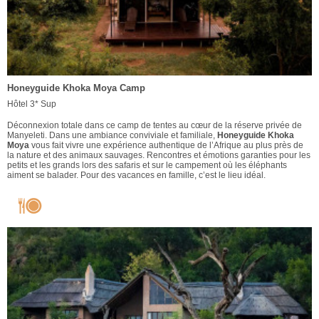
Honeyguide Khoka Moya Camp
Hôtel 3* Sup
Déconnexion totale dans ce camp de tentes au cœur de la réserve privée de
Manyeleti. Dans une ambiance conviviale et familiale,
Honeyguide Khoka
Moya
vous fait vivre une expérience authentique de l’Afrique au plus près de
la nature et des animaux sauvages. Rencontres et émotions garanties pour les
petits et les grands lors des safaris et sur le campement où les éléphants
aiment se balader. Pour des vacances en famille, c’est le lieu idéal.