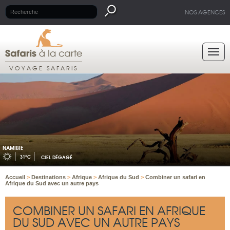
NOS AGENCES
VOYAGE SAFARIS
NAMIBIE
31°C
CIEL DÉGAGÉ
Accueil
>
Destinations
>
Afrique
>
Afrique du Sud
>
Combiner un safari en
Afrique du Sud avec un autre pays
COMBINER UN SAFARI EN AFRIQUE
DU SUD AVEC UN AUTRE PAYS