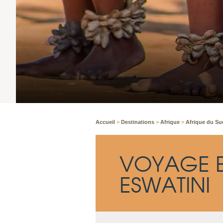
Accueil
>
Destinations
>
Afrique
>
Afrique du S
VOYAGE E
ESWATINI