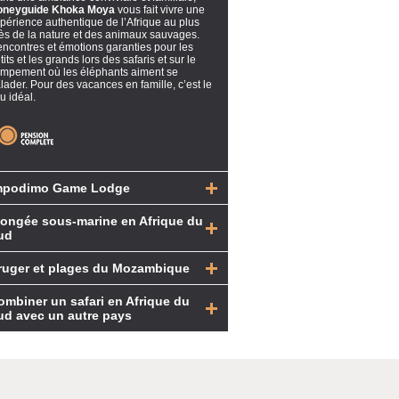
oneyguide Khoka Moya
vous fait vivre une
périence authentique de l’Afrique au plus
ès de la nature et des animaux sauvages.
ncontres et émotions garanties pour les
tits et les grands lors des safaris et sur le
mpement où les éléphants aiment se
lader. Pour des vacances en famille, c’est le
eu idéal.
mpodimo Game Lodge
longée sous-marine en Afrique du
ud
ruger et plages du Mozambique
ombiner un safari en Afrique du
ud avec un autre pays