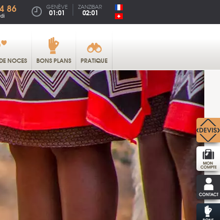
4 86
GENÈVE
ZANZIBAR
01:01
02:01
di
DE NOCES
BONS PLANS
PRATIQUE