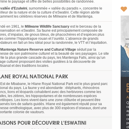
mine le paysage et offre de belles possibilités de randonnée.
 vallée d’Ezulwini
, surnommée « vallée du paradis », concentre le
lleur de la nature et de la culture d’eSwatini. Cette région abrite
tamment les célèbres réserves de Mlilwane et de Mantenga.
ndé en 1961, le
Mlilwane Wildlife Sanctuary
est le berceau de la
nservation en eSwatini. Sa faune est principalement composée de
bres, d’impalas, de gnous bleus, de phacochères et d’espèces plus
res comme l’hippotrague rouan et l’ourébi. L’absence de grands
dateurs en fait un lieu idéal pour la randonnée, le VTT et l’équitation.
e
Mantenga Nature Reserve and Cultural Village
séduit par la
chesse de son patrimoine culturel et la beauté de ses paysages. Le site
rite la plus grande cascade du pays, les Mantenga Falls, ainsi qu’un
llage culturel proposant des visites guidées à la découverte de
rtisanat et des traditions locales.
LANE ROYAL NATIONAL PARK
l’Est de Mbabane, le Hlane Royal National Park est le plus grand parc
tional du pays. La faune y est abondante : éléphants, rhinocéros
ancs, lions et léopards cohabitent avec des herbivores comme les
rafes, les zèbres, les hippopotames et de nombreuses espèces
A
antilopes. Les lions vivent dans une zone clôturée et peuvent être
Q
servés lors de safaris guidés. Hlane est également réputé pour sa
r
chesse ornithologique, avec plus de 300 espèces d’oiseaux, dont une
a
portante colonie de vautours.
o
c
AISONS POUR DÉCOUVRIR L’ESWATINI
p
o