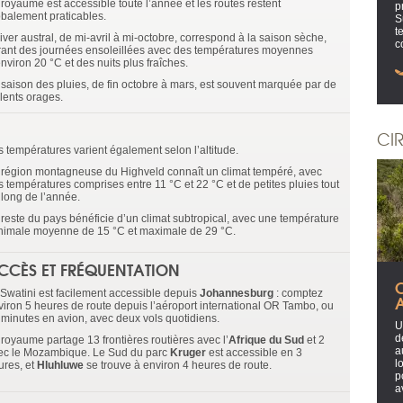
 royaume est accessible toute l’année et les routes restent
p
obalement praticables.
S
t
iver austral, de mi-avril à mi-octobre, correspond à la saison sèche,
c
frant des journées ensoleillées avec des températures moyennes
nviron 20 °C et des nuits plus fraîches.
 saison des pluies, de fin octobre à mars, est souvent marquée par de
olents orages.
CIR
s températures varient également selon l’altitude.
 région montagneuse du Highveld connaît un climat tempéré, avec
s températures comprises entre 11 °C et 22 °C et de petites pluies tout
 long de l’année.
 reste du pays bénéficie d’un climat subtropical, avec une température
nimale moyenne de 15 °C et maximale de 29 °C.
CCÈS ET FRÉQUENTATION
C
eSwatini est facilement accessible depuis
Johannesburg
: comptez
viron 5 heures de route depuis l’aéroport international OR Tambo, ou
 minutes en avion, avec deux vols quotidiens.
U
d
 royaume partage 13 frontières routières avec l’
Afrique du Sud
et 2
a
ec le Mozambique. Le Sud du parc
Kruger
est accessible en 3
l
ures, et
Hluhluwe
se trouve à environ 4 heures de route.
p
a