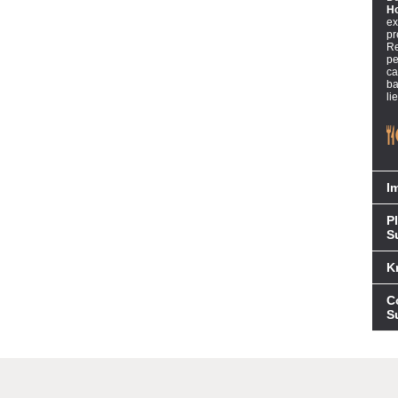
H
ex
pr
Re
pe
ca
ba
li
I
P
S
K
C
S