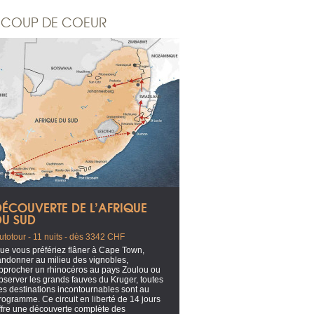
COUP DE COEUR
DÉCOUVERTE DE L’AFRIQUE
DU SUD
utotour - 11 nuits - dès 3342 CHF
ue vous préfériez flâner à Cape Town,
andonner au milieu des vignobles,
pprocher un rhinocéros au pays Zoulou ou
bserver les grands fauves du Kruger, toutes
es destinations incontournables sont au
rogramme. Ce circuit en liberté de 14 jours
ffre une découverte complète des