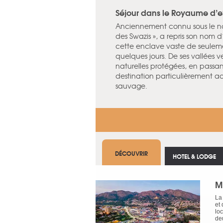
Séjour dans le Royaume d’e
Anciennement connu sous le no
des Swazis », a repris son nom 
cette enclave vaste de seulem
quelques jours. De ses vallées v
naturelles protégées, en passant
destination particulièrement 
sauvage.
DÉCOUVRIR
HOTEL & LODGE
M
La
et 
lo
de