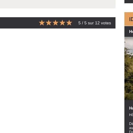
I
5
/ 5 sur
12
votes
H
H
Hô
Dé
au
Da