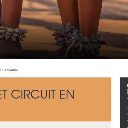
ESWA
ud
>
Eswatini
T CIRCUIT EN