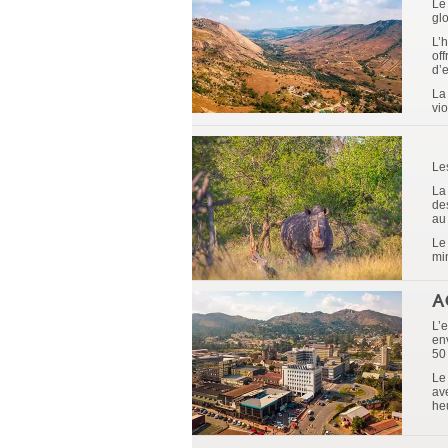
Le
gl
L’h
of
d’e
La
vi
Le
La
de
au
Le
mi
A
L’
en
50
Le
av
he