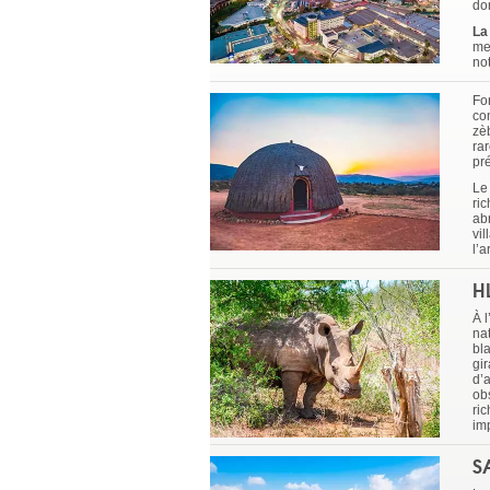
do
La
mei
no
Fo
co
zè
ra
pré
L
ri
ab
vi
l’a
H
À 
na
bl
gi
d’
ob
ri
im
S