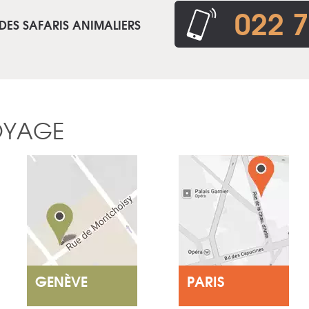
022 7
DES SAFARIS ANIMALIERS
OYAGE
GENÈVE
PARIS