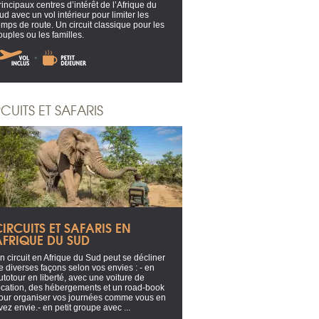
rincipaux centres d’intérêt de l’Afrique du
ud avec un vol intérieur pour limiter les
emps de route. Un circuit classique pour les
ouples ou les familles.
CUITS ET SAFARIS
IRCUITS ET SAFARIS EN
AFRIQUE DU SUD
n circuit en Afrique du Sud peut se décliner
e diverses façons selon vos envies : - en
utotour en liberté, avec une voiture de
ocation, des hébergements et un road-book
our organiser vos journées comme vous en
vez envie.- en petit groupe avec ...