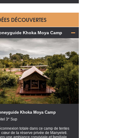
DÉES DÉCOUVERTES
oneyguide Khoka Moya Camp
oneyguide Khoka Moya Camp
tel 3* Sup
connexion totale dans ce camp de tentes
 cœur de la réserve privée de Manyeleti.
ns une ambiance conviviale et familiale,