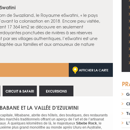
Swatini
m de Swaziland, le Royaume eSwatini, « le pays
d’avant la colonisation en 2018. Encore peu visitée,
ent 17 364 km2 se découvre en seulement
erdoyantes ponctuées de rivières à ses réserves
 par ses villages authentiques, l’eSwatini est une
adaptée aux familles et aux amoureux de nature
AFFICHER LA CARTE
PR
CIRCUIT & SAFARI
EXCURSIONS
G
C
BABANE ET LA VALLÉE D’EZULWINI
T
 capitale, Mbabane, abrite des hôtels, des boutiques, des restaurants
des marchés traditionnels offrant un aperçu de l’art et de l’artisanat
L
caux. À quelques kilomètres de là, le majestueux
Sibebe Rock
, le
uxième plus grand monolithe au monde après Uluru en Australie,