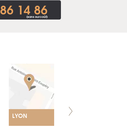
86 14 86
(sans surcoût)
LYON
NANTES
ET SIÈGE SOCIAL