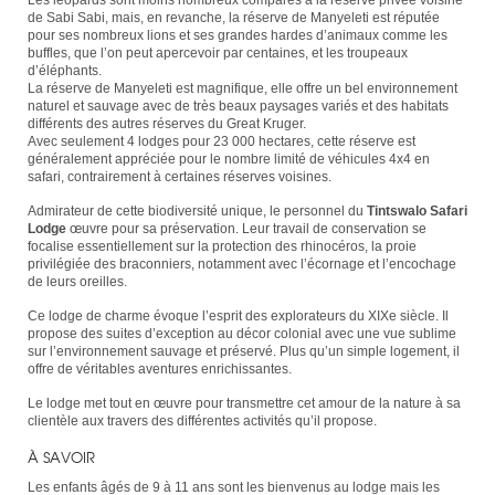
de Sabi Sabi, mais, en revanche, la réserve de Manyeleti est réputée
pour ses nombreux lions et ses grandes hardes d’animaux comme les
buffles, que l’on peut apercevoir par centaines, et les troupeaux
d’éléphants.
La réserve de Manyeleti est magnifique, elle offre un bel environnement
naturel et sauvage avec de très beaux paysages variés et des habitats
différents des autres réserves du Great Kruger.
Avec seulement 4 lodges pour 23 000 hectares, cette réserve est
généralement appréciée pour le nombre limité de véhicules 4x4 en
safari, contrairement à certaines réserves voisines.
Admirateur de cette biodiversité unique, le personnel du
Tintswalo Safari
Lodge
œuvre pour sa préservation. Leur travail de conservation se
focalise essentiellement sur la protection des rhinocéros, la proie
privilégiée des braconniers, notamment avec l’écornage et l’encochage
de leurs oreilles.
Ce lodge de charme évoque l’esprit des explorateurs du XIXe siècle. Il
propose des suites d’exception au décor colonial avec une vue sublime
sur l’environnement sauvage et préservé. Plus qu’un simple logement, il
offre de véritables aventures enrichissantes.
Le lodge met tout en œuvre pour transmettre cet amour de la nature à sa
clientèle aux travers des différentes activités qu’il propose.
À SAVOIR
Les enfants âgés de 9 à 11 ans sont les bienvenus au lodge mais les