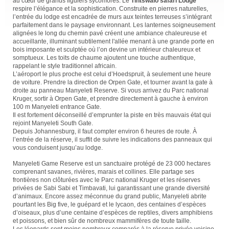
au cœur de grands figuiers sycomores. Le
Tintswalo safari Lodge
respire l’élégance et la sophistication. Construite en pierres naturelles,
l’entrée du lodge est encadrée de murs aux teintes terreuses s’intégrant
parfaitement dans le paysage environnant. Les lanternes soigneusement
alignées le long du chemin pavé créent une ambiance chaleureuse et
accueillante, illuminant subtilement l'allée menant à une grande porte en
bois imposante et sculptée où l’on devine un intérieur chaleureux et
somptueux. Les toits de chaume ajoutent une touche authentique,
rappelant le style traditionnel africain.
L’aéroport le plus proche est celui d’Hoedspruit, à seulement une heure
de voiture. Prendre la direction de Orpen Gate, et tourner avant la gate à
droite au panneau Manyeleti Reserve. Si vous arrivez du Parc national
Kruger, sortir à Orpen Gate, et prendre directement à gauche à environ
100 m Manyeleti entrance Gate.
Il est fortement déconseillé d’emprunter la piste en très mauvais état qui
rejoint Manyeleti South Gate.
Depuis Johannesburg, il faut compter environ 6 heures de route. À
l’entrée de la réserve, il suffit de suivre les indications des panneaux qui
vous conduisent jusqu’au lodge.
Manyeleti Game Reserve est un sanctuaire protégé de 23 000 hectares
comprenant savanes, rivières, marais et collines. Elle partage ses
frontières non clôturées avec le Parc national Kruger et les réserves
privées de Sabi Sabi et Timbavati, lui garantissant une grande diversité
d’animaux. Encore assez méconnue du grand public, Manyeleti abrite
pourtant les Big five, le guépard et le lycaon, des centaines d’espèces
d’oiseaux, plus d’une centaine d’espèces de reptiles, divers amphibiens
et poissons, et bien sûr de nombreux mammifères de toute taille.
Les léopards sont moins nombreux comparés à la réserve privée voisine