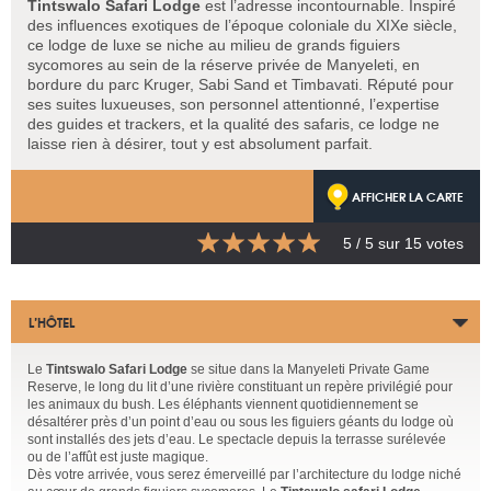
Tintswalo Safari Lodge
est l’adresse incontournable. Inspiré
des influences exotiques de l’époque coloniale du XIXe siècle,
ce lodge de luxe se niche au milieu de grands figuiers
sycomores au sein de la réserve privée de Manyeleti, en
bordure du parc Kruger, Sabi Sand et Timbavati. Réputé pour
ses suites luxueuses, son personnel attentionné, l’expertise
des guides et trackers, et la qualité des safaris, ce lodge ne
laisse rien à désirer, tout y est absolument parfait.
AFFICHER LA CARTE
5
/ 5 sur
15
votes
L’HÔTEL
Le
Tintswalo Safari Lodge
se situe dans la Manyeleti Private Game
Reserve, le long du lit d’une rivière constituant un repère privilégié pour
les animaux du bush. Les éléphants viennent quotidiennement se
désaltérer près d’un point d’eau ou sous les figuiers géants du lodge où
sont installés des jets d’eau. Le spectacle depuis la terrasse surélevée
ou de l’affût est juste magique.
Dès votre arrivée, vous serez émerveillé par l’architecture du lodge niché