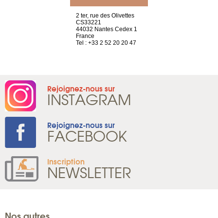
Saint-Exupéry
2 ter, rue des Olivettes
rue de Montc
n
CS33221
1207 Genèv
44032 Nantes Cedex 1
Suisse
 81 88 45 68
France
Tel : +41 22 
Tel : +33 2 52 20 20 47
Rejoignez-nous sur
INSTAGRAM
Rejoignez-nous sur
FACEBOOK
Inscription
NEWSLETTER
Nos autres