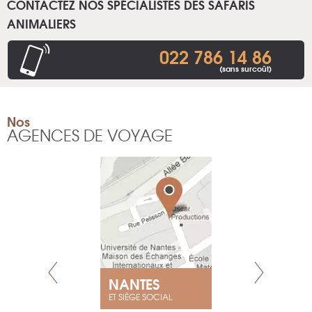
CONTACTEZ NOS SPÉCIALISTES DES SAFARIS
ANIMALIERS
022 786 14 86
(sans surcoût)
Nos
AGENCES DE VOYAGE
NANTES
GENÈV
ET SIÈGE SOCIAL