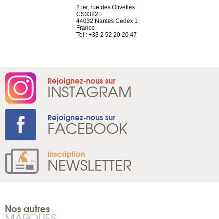
Saint-Exupéry
2 ter, rue des Olivettes
rue de Montc
n
CS33221
1207 Genèv
44032 Nantes Cedex 1
Suisse
 81 88 45 68
France
Tel : +41 22 
Tel : +33 2 52 20 20 47
Rejoignez-nous sur
INSTAGRAM
Rejoignez-nous sur
FACEBOOK
Inscription
NEWSLETTER
Nos autres
MARQUES