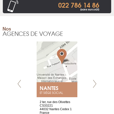
022 786 14 86
(sans surcoût)
Nos
AGENCES DE VOYAGE
NANTES
GENÈV
ET SIÈGE SOCIAL
Saint-Exupéry
2 ter, rue des Olivettes
rue de Montc
n
CS33221
1207 Genèv
44032 Nantes Cedex 1
Suisse
 81 88 45 68
France
Tel : +41 22 