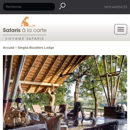
NOS AGENCES
VOYAGE SAFARIS
Accueil
>
Singita Boulders Lodge