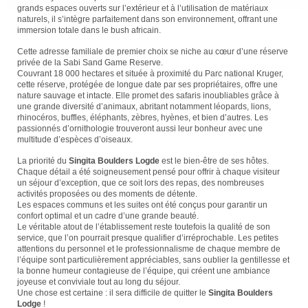
grands espaces ouverts sur l’extérieur et à l’utilisation de matériaux
naturels, il s’intègre parfaitement dans son environnement, offrant une
immersion totale dans le bush africain.
Cette adresse familiale de premier choix se niche au cœur d’une réserve
privée de la Sabi Sand Game Reserve.
Couvrant 18 000 hectares et située à proximité du Parc national Kruger,
cette réserve, protégée de longue date par ses propriétaires, offre une
nature sauvage et intacte. Elle promet des safaris inoubliables grâce à
une grande diversité d’animaux, abritant notamment léopards, lions,
rhinocéros, buffles, éléphants, zèbres, hyènes, et bien d’autres. Les
passionnés d’ornithologie trouveront aussi leur bonheur avec une
multitude d’espèces d’oiseaux.
La priorité du
Singita Boulders Logde
est le bien-être de ses hôtes.
Chaque détail a été soigneusement pensé pour offrir à chaque visiteur
un séjour d’exception, que ce soit lors des repas, des nombreuses
activités proposées ou des moments de détente.
Les espaces communs et les suites ont été conçus pour garantir un
confort optimal et un cadre d’une grande beauté.
Le véritable atout de l’établissement reste toutefois la qualité de son
service, que l’on pourrait presque qualifier d’irréprochable. Les petites
attentions du personnel et le professionnalisme de chaque membre de
l’équipe sont particulièrement appréciables, sans oublier la gentillesse et
la bonne humeur contagieuse de l’équipe, qui créent une ambiance
joyeuse et conviviale tout au long du séjour.
Une chose est certaine : il sera difficile de quitter le
Singita Boulders
Lodge
!