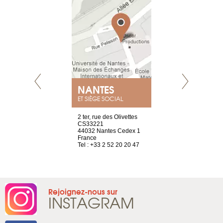
NANTES
GENÈV
ET SIÈGE SOCIAL
Saint-Exupéry
2 ter, rue des Olivettes
rue de Montc
n
CS33221
1207 Genèv
44032 Nantes Cedex 1
Suisse
 81 88 45 68
France
Tel : +41 22 
Tel : +33 2 52 20 20 47
Rejoignez-nous sur
INSTAGRAM