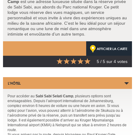
Camp
est une adresse luxueuse située dans la réserve privée
de Sabi Sabi, aux abords du Parc national Kruger. Ce petit
lodge vous réserve des vues magiques, un service
personnalisé et vous invite à vivre des expériences uniques au
milieu de la savane africaine. C’est le lieu idéal pour un séjour
romantique ou une lune de miel dans une atmosphère
intimiste et envoûtante d’un autre temps.
AFFICHER LA CARTE
5
/ 5 sur
4
votes
L’HÔTEL
Pour accéder au
Sabi Sabi Selati Camp
, plusieurs options sont
envisageables. Depuis l’aéroport international de Johannesburg,
comptez environ 6 heures de voiture ou une heure en avion. Si vous
optez pour l’avion, vous pouvez atterrir à l’aérodrome de Skukuza ou à
l’aérodrome privé de la réserve, puis un transfert sera prévu jusqu’au
lodge. Il est également possible d’arriver au Kruger Mpumalanga
International airport (KMIA) à Nelspruit qui se situe à environ 2 heures de
route.
Si vous arrivez par la route, depuis Hazyview ou Paul Kruger Gate,