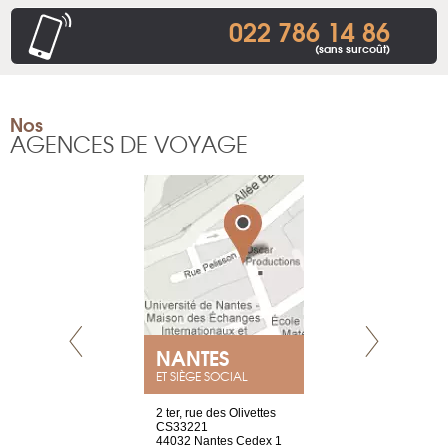
022 786 14 86
(sans surcoût)
Nos
AGENCES DE VOYAGE
NANTES
GENÈV
ET SIÈGE SOCIAL
Saint-Exupéry
2 ter, rue des Olivettes
rue de Montc
n
CS33221
1207 Genèv
44032 Nantes Cedex 1
Suisse