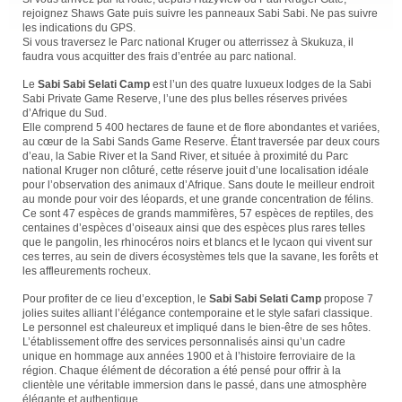
rejoignez Shaws Gate puis suivre les panneaux Sabi Sabi. Ne pas suivre
les indications du GPS.
Si vous traversez le Parc national Kruger ou atterrissez à Skukuza, il
faudra vous acquitter des frais d’entrée au parc national.
Le
Sabi Sabi Selati Camp
est l’un des quatre luxueux lodges de la Sabi
Sabi Private Game Reserve, l’une des plus belles réserves privées
d’Afrique du Sud.
Elle comprend 5 400 hectares de faune et de flore abondantes et variées,
au cœur de la Sabi Sands Game Reserve. Étant traversée par deux cours
d’eau, la Sabie River et la Sand River, et située à proximité du Parc
national Kruger non clôturé, cette réserve jouit d’une localisation idéale
pour l’observation des animaux d’Afrique. Sans doute le meilleur endroit
au monde pour voir des léopards, et une grande concentration de félins.
Ce sont 47 espèces de grands mammifères, 57 espèces de reptiles, des
centaines d’espèces d’oiseaux ainsi que des espèces plus rares telles
que le pangolin, les rhinocéros noirs et blancs et le lycaon qui vivent sur
ces terres, au sein de divers écosystèmes tels que la savane, les forêts et
les affleurements rocheux.
Pour profiter de ce lieu d’exception, le
Sabi Sabi Selati Camp
propose 7
jolies suites alliant l’élégance contemporaine et le style safari classique.
Le personnel est chaleureux et impliqué dans le bien-être de ses hôtes.
L’établissement offre des services personnalisés ainsi qu’un cadre
unique en hommage aux années 1900 et à l’histoire ferroviaire de la
région. Chaque élément de décoration a été pensé pour offrir à la
clientèle une véritable immersion dans le passé, dans une atmosphère
élégante et authentique.