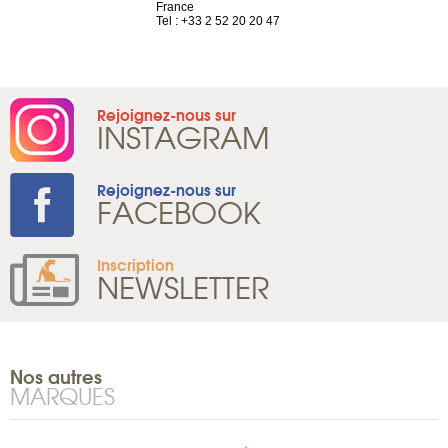
 81 88 45 68
France
Tel : +41 22 
Tel : +33 2 52 20 20 47
Rejoignez-nous sur
INSTAGRAM
Rejoignez-nous sur
FACEBOOK
Inscription
NEWSLETTER
Nos autres
MARQUES