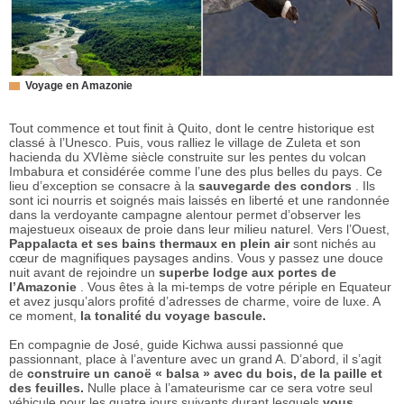
Voyage en Amazonie
Tout commence et tout finit à Quito, dont le centre historique est
classé à l’Unesco. Puis, vous ralliez le village de Zuleta et son
hacienda du XVIème siècle construite sur les pentes du volcan
Imbabura et considérée comme l’une des plus belles du pays. Ce
lieu d’exception se consacre à la
sauvegarde des condors
. Ils
sont ici nourris et soignés mais laissés en liberté et une randonnée
dans la verdoyante campagne alentour permet d’observer les
majestueux oiseaux de proie dans leur milieu naturel. Vers l’Ouest,
Pappalacta et ses bains thermaux en plein air
sont nichés au
cœur de magnifiques paysages andins. Vous y passez une douce
nuit avant de rejoindre un
superbe lodge aux portes de
l’Amazonie
. Vous êtes à la mi-temps de votre périple en Equateur
et avez jusqu’alors profité d’adresses de charme, voire de luxe. A
ce moment,
la tonalité du voyage bascule.
En compagnie de José, guide Kichwa aussi passionné que
passionnant, place à l’aventure avec un grand A. D’abord, il s’agit
de
construire un canoë « balsa » avec du bois, de la paille et
des feuilles.
Nulle place à l’amateurisme car ce sera votre seul
véhicule pour les quatre jours suivants durant lesquels
vous