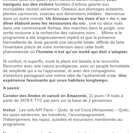
naviguez sur des rivières
bordées d’arbres géants aux
incroyables racines aériennes. Oiseaux aux plumages éclatants,
plantes carnivores, insectes aux dimensions inédites : bienvenue
dans un autre monde.
Un bivouac sur les rives d’un « rio », un
dîner élaboré avec les ressources du cru
, une ou deux nuits
dans une communauté Kichwa, des marches dans la jungle, une
sortie nocturne à la recherche des caïmans noirs … Même si le
programme a été soigneusement repéré et que la présence
bienveillante de José garantit une sécurité totale, difficile de faire
l’inventaire précis de votre immersion dans cette forêt
phénoménale où
l’homme n’est qu’un invité qui doit s’adapter.
Ni confort, ni superflu, toute la place est laissée à la rencontre.
Rencontre avec une nature prodigieuse, avec un peuple formidable
de simplicité qui a su l’apprivoiser, et avec des compagnons
d’aventure partageant une même idée de l’authenticité vraie.
Une
expérience fascinante qui vous habitera longtemps.
A savoir
Condor des Andes et canoë en Amazonie,
11 jours / 8 nuits à
partir de 3978 € TTC par pers sur la base de 2 personnes.
Inclus
: Les vols A/R Paris – Quito, le vol Coca (Amazonie) – Quito,
les taxes aériennes, les transferts, l’accompagnement,
l’hébergement, les repas, activités et excursions mentionnés au
programme.