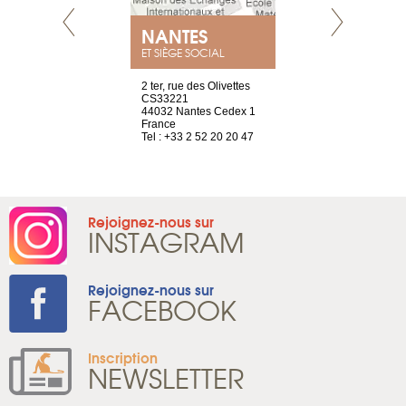
NANTES
GENÈV
ET SIÈGE SOCIAL
Saint-Exupéry
2 ter, rue des Olivettes
rue de Montc
n
CS33221
1207 Genèv
44032 Nantes Cedex 1
Suisse
 81 88 45 68
France
Tel : +41 22 
Tel : +33 2 52 20 20 47
Rejoignez-nous sur
INSTAGRAM
Rejoignez-nous sur
FACEBOOK
Inscription
NEWSLETTER