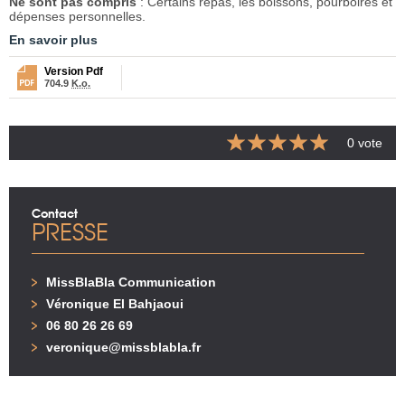
Ne sont pas compris
: Certains repas, les boissons, pourboires et
dépenses personnelles.
En savoir plus
Version Pdf
704.9
K.o.
0 vote
Contact
PRESSE
MissBlaBla Communication
Véronique El Bahjaoui
06 80 26 26 69
veronique@missblabla.fr