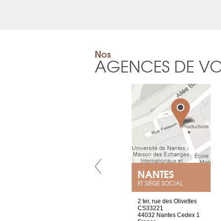
Nos
AGENCES DE V
LYON
NANTES
ET SIÈGE SOCIAL
4 rue A de Saint-Exupéry
2 ter, rue des Olivettes
69002 Lyon
CS33221
France
44032 Nantes Cedex 1