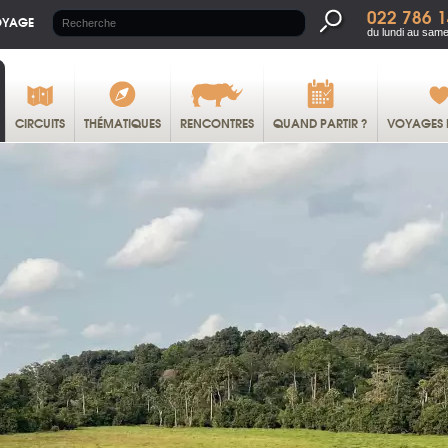
022 786 1
OYAGE
du lundi au same
CIRCUITS
THÉMATIQUES
RENCONTRES
QUAND PARTIR ?
VOYAGES 