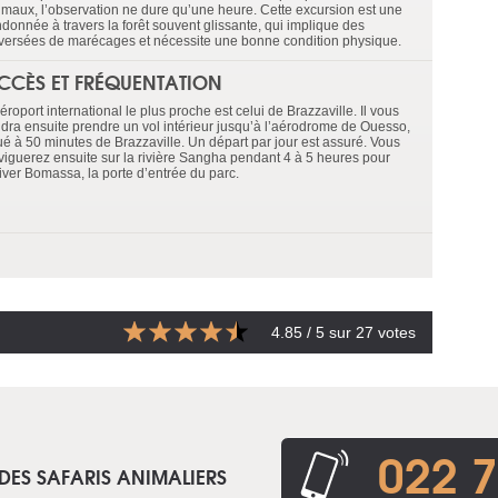
imaux, l’observation ne dure qu’une heure. Cette excursion est une
ndonnée à travers la forêt souvent glissante, qui implique des
aversées de marécages et nécessite une bonne condition physique.
CCÈS ET FRÉQUENTATION
éroport international le plus proche est celui de Brazzaville. Il vous
udra ensuite prendre un vol intérieur jusqu’à l’aérodrome de Ouesso,
tué à 50 minutes de Brazzaville. Un départ par jour est assuré. Vous
viguerez ensuite sur la rivière Sangha pendant 4 à 5 heures pour
river Bomassa, la porte d’entrée du parc.
4.85
/ 5 sur
27
votes
022 7
DES SAFARIS ANIMALIERS