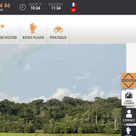
4 86
GENÈVE
ZANZIBAR
10:24
11:24
di
DE NOCES
BONS PLANS
PRATIQUE