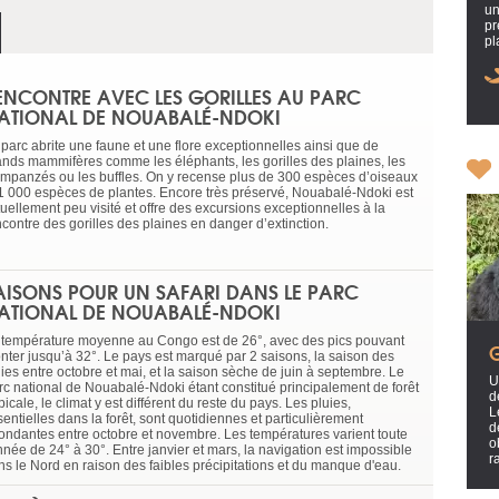
un
pr
pl
ENCONTRE AVEC LES GORILLES AU PARC
ATIONAL DE NOUABALÉ-NDOKI
 parc abrite une faune et une flore exceptionnelles ainsi que de
ands mammifères comme les éléphants, les gorilles des plaines, les
impanzés ou les buffles. On y recense plus de 300 espèces d’oiseaux
 1 000 espèces de plantes. Encore très préservé, Nouabalé-Ndoki est
uellement peu visité et offre des excursions exceptionnelles à la
ncontre des gorilles des plaines en danger d’extinction.
AISONS POUR UN SAFARI DANS LE PARC
ATIONAL DE NOUABALÉ-NDOKI
 température moyenne au Congo est de 26°, avec des pics pouvant
nter jusqu’à 32°. Le pays est marqué par 2 saisons, la saison des
uies entre octobre et mai, et la saison sèche de juin à septembre. Le
U
rc national de Nouabalé-Ndoki étant constitué principalement de forêt
d
picale, le climat y est différent du reste du pays. Les pluies,
L
entielles dans la forêt, sont quotidiennes et particulièrement
d
ondantes entre octobre et novembre. Les températures varient toute
o
nnée de 24° à 30°. Entre janvier et mars, la navigation est impossible
r
ns le Nord en raison des faibles précipitations et du manque d'eau.