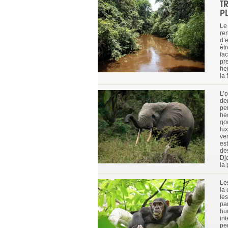
T
P
Le
ren
d’e
êt
fac
pr
he
la 
L’o
den
per
he
go
lu
ve
es
de
Dje
la
Le
la
le
pa
hu
in
pe