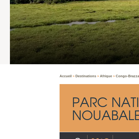
Accueil
>
Destinations
>
Afrique
>
Congo-Brazza
PARC NAT
NOUABALE