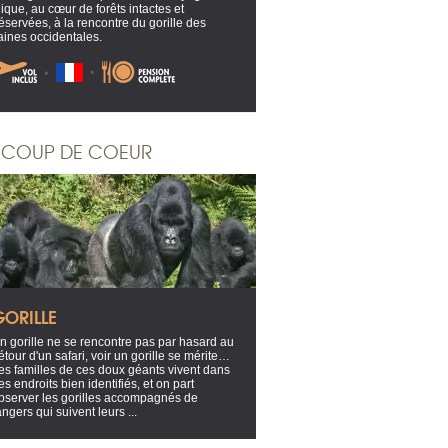
ique, au cœur de forêts intactes et
éservées, à la rencontre du gorille des
aines occidentales.
COUP DE COEUR
GORILLE
n gorille ne se rencontre pas par hasard au
étour d'un safari, voir un gorille se mérite…
es familles de ces doux géants vivent dans
es endroits bien identifiés, et on part
bserver les gorilles accompagnés de
angers qui suivent leurs ...