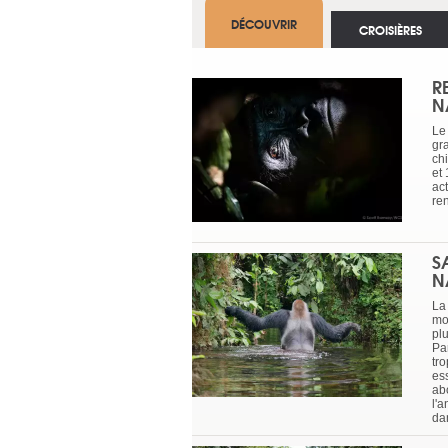
DÉCOUVRIR
CROISIÈRES
R
N
Le
gr
ch
et
act
re
S
N
La
mo
pl
Pa
tro
ess
ab
l'a
da