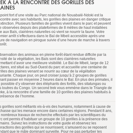
REK À LA RENCONTRE DES GORILLES DES
LAINES
 point fort d’une visite au Parc national de Nouabalé-Ndoki est la
contre avec ses habitants, les gorilles des plaines en danger critique
xtinction. Plusieurs familles de gorilles vivent dans le parc et peuvent
re observées depuis des plateformes de 8 mètres de haut installées
e aux Baïs, clairières naturelles où vient se nourrir la faune. Votre
emier arrêt s’effectuera dans le Baï de Mbeli accessible après une
ure de navigation en pirogue suivie d’une heure de marche à travers
forêt.
bservation des animaux en pleine forêt étant rendue difficile par la
sité de la végétation, les Baïs sont des clairières naturelles
mettant d’avoir une meilleure visibilité. Le Baï de Mbeli, large de 12
ctares, est situé au Sud-Ouest du parc et accueille une centaine de
rilles des plaines venant se nourrir au cœur de la végétation
xuriante. Chaque jour, on peut croiser jusqu’à 2 groupes de gorilles
nant passer en moyenne 2 heures dans le Baï. En plus des primates, il
t possible d’y observer des éléphants des forêts, des sitatungas ou
s loutres du Congo. Un second trek vous emmène dans le Triangle de
ke, à la rencontre d’une famille de 10 gorilles des plaines habitués à
 présence de l’homme.
s gorilles sont méfiants vis-à-vis des humains, notamment à cause de
 chasse qui les menace encore dans certaines régions. Pendant 8 ans,
s nombreux travaux de recherche effectués par les scientifiques du
rc ont permis d’habituer un groupe de 10 gorilles à la présence des
mains. Suivez les instructions de votre guide et observez les
teractions des gorilles qui se nourrissent, s’amusent ou se reposent
ndant que le mâle dominant surveille. Pour ne pas perturber les