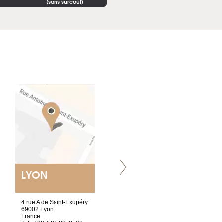
(sans surcoût)
LYON
NANTES
ET SIÈGE SOCIAL
4 rue A de Saint-Exupéry
2 ter, rue des Olivettes
69002 Lyon
CS33221
France
44032 Nantes Cedex 1