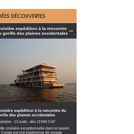
DÉES DÉCOUVERTES
roisière expédition à la rencontre
u gorille des plaines occidentales
oisière expédition à la rencontre du
rille des plaines occidentales
oisière - 13 nuits - dès 11599 CHF
tte croisière exceptionnelle dans le bassin
 Congo est une expérience de voyage