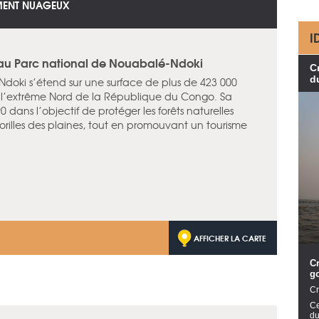
EMENT NUAGEUX
I
s au Parc national de Nouabalé-Ndoki
C
d
doki s’étend sur une surface de plus de 423 000
à l’extrême Nord de la République du Congo. Sa
dans l’objectif de protéger les forêts naturelles
 gorilles des plaines, tout en promouvant un tourisme
AFFICHER LA CARTE
Cr
go
Cr
Ce
du