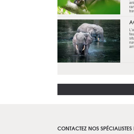
an
ra
tr
A
L’a
fa
si
na
ar
CONTACTEZ NOS SPÉCIALISTES 