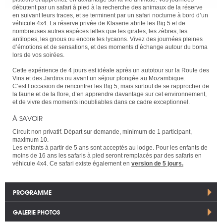
débutent par un safari à pied à la recherche des animaux de la réserve
en suivant leurs traces, et se terminent par un safari nocturne à bord d’un
véhicule 4x4. La réserve privée de Klaserie abrite les Big 5 et de
nombreuses autres espèces telles que les girafes, les zèbres, les
antilopes, les gnous ou encore les lycaons. Vivez des journées pleines
d’émotions et de sensations, et des moments d’échange autour du boma
lors de vos soirées.
Cette expérience de 4 jours est idéale après un autotour sur la Route des
Vins et des Jardins ou avant un séjour plongée au Mozambique.
C’est l’occasion de rencontrer les Big 5, mais surtout de se rapprocher de
la faune et de la flore, d’en apprendre davantage sur cet environnement,
et de vivre des moments inoubliables dans ce cadre exceptionnel.
À SAVOIR
Circuit non privatif. Départ sur demande, minimum de 1 participant,
maximum 10.
Les enfants à partir de 5 ans sont acceptés au lodge. Pour les enfants de
moins de 16 ans les safaris à pied seront remplacés par des safaris en
véhicule 4x4. Ce safari existe également en
version de 5 jours.
PROGRAMME
GALERIE PHOTOS