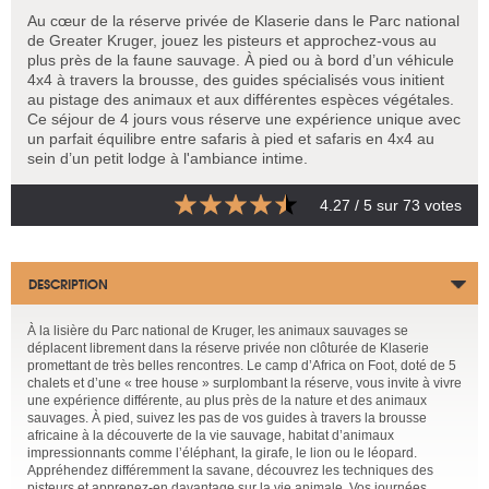
Au cœur de la réserve privée de Klaserie dans le Parc national
de Greater Kruger, jouez les pisteurs et approchez-vous au
plus près de la faune sauvage. À pied ou à bord d’un véhicule
4x4 à travers la brousse, des guides spécialisés vous initient
au pistage des animaux et aux différentes espèces végétales.
Ce séjour de 4 jours vous réserve une expérience unique avec
un parfait équilibre entre safaris à pied et safaris en 4x4 au
sein d’un petit lodge à l'ambiance intime.
4.27
/ 5 sur
73
votes
DESCRIPTION
À la lisière du Parc national de Kruger, les animaux sauvages se
déplacent librement dans la réserve privée non clôturée de Klaserie
promettant de très belles rencontres. Le camp d’Africa on Foot, doté de 5
chalets et d’une « tree house » surplombant la réserve, vous invite à vivre
une expérience différente, au plus près de la nature et des animaux
sauvages. À pied, suivez les pas de vos guides à travers la brousse
africaine à la découverte de la vie sauvage, habitat d’animaux
impressionnants comme l’éléphant, la girafe, le lion ou le léopard.
Appréhendez différemment la savane, découvrez les techniques des
pisteurs et apprenez-en davantage sur la vie animale. Vos journées