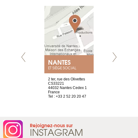
NANTES
GENÈV
ET SIÈGE SOCIAL
Saint-Exupéry
2 ter, rue des Olivettes
rue de Montc
n
CS33221
1207 Genèv
44032 Nantes Cedex 1
Suisse
 81 88 45 68
France
Tel : +41 22 
Tel : +33 2 52 20 20 47
Rejoignez-nous sur
INSTAGRAM