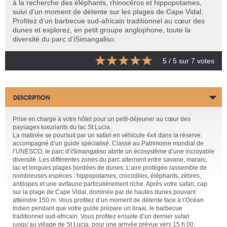
à la recherche des éléphants, rhinocéros et hippopotames,
suivi d’un moment de détente sur les plages de Cape Vidal.
Profitez d’un barbecue sud-africain traditionnel au cœur des
dunes et explorez, en petit groupe anglophone, toute la
diversité du parc d’iSimangaliso.
5
/ 5 sur
7
votes
DESCRIPTION
Prise en charge à votre hôtel pour un petit-déjeuner au cœur des
paysages luxuriants du lac St Lucia.
La matinée se poursuit par un safari en véhicule 4x4 dans la réserve,
accompagné d’un guide spécialisé. Classé au Patrimoine mondial de
l’UNESCO, le parc d’iSimangaliso abrite un écosystème d’une incroyable
diversité. Les différentes zones du parc alternent entre savane, marais,
lac et longues plages bordées de dunes. L’aire protégée rassemble de
nombreuses espèces : hippopotames, crocodiles, éléphants, zèbres,
antilopes et une avifaune particulièrement riche. Après votre safari, cap
sur la plage de Cape Vidal, dominée par de hautes dunes pouvant
atteindre 150 m. Vous profitez d’un moment de détente face à l’Océan
Indien pendant que votre guide prépare un braai, le barbecue
traditionnel sud-africain. Vous profitez ensuite d’un dernier safari
jusqu’au village de St Lucia, pour une arrivée prévue vers 15 h 00.