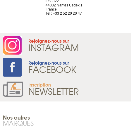
n
CS33221
1207 Genèv
44032 Nantes Cedex 1
Suisse
 81 88 45 68
France
Tel : +41 22 
Tel : +33 2 52 20 20 47
Rejoignez-nous sur
INSTAGRAM
Rejoignez-nous sur
FACEBOOK
Inscription
NEWSLETTER
Nos autres
MARQUES