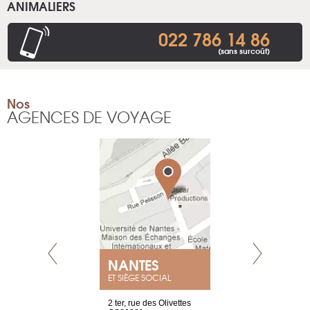
ANIMALIERS
022 786 14 86
(sans surcoût)
Nos
AGENCES DE VOYAGE
NANTES
GENÈV
ET SIÈGE SOCIAL
Saint-Exupéry
2 ter, rue des Olivettes
rue de Montc