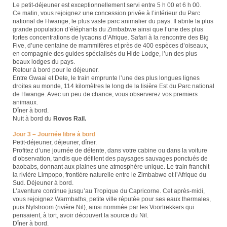
Le petit-déjeuner est exceptionnellement servi entre 5 h 00 et 6 h 00.
Ce matin, vous rejoignez une concession privée à l’intérieur du Parc
national de Hwange, le plus vaste parc animalier du pays. Il abrite la plus
grande population d’éléphants du Zimbabwe ainsi que l’une des plus
fortes concentrations de lycaons d’Afrique. Safari à la rencontre des Big
Five, d’une centaine de mammifères et près de 400 espèces d’oiseaux,
en compagnie des guides spécialisés du Hide Lodge, l’un des plus
beaux lodges du pays.
Retour à bord pour le déjeuner.
Entre Gwaai et Dete, le train emprunte l’une des plus longues lignes
droites au monde, 114 kilomètres le long de la lisière Est du Parc national
de Hwange. Avec un peu de chance, vous observerez vos premiers
animaux.
Dîner à bord.
Nuit à bord du
Rovos Rail.
Jour 3 – Journée libre à bord
Petit-déjeuner, déjeuner, dîner.
Profitez d’une journée de détente, dans votre cabine ou dans la voiture
d’observation, tandis que défilent des paysages sauvages ponctués de
baobabs, donnant aux plaines une atmosphère unique. Le train franchit
la rivière Limpopo, frontière naturelle entre le Zimbabwe et l’Afrique du
Sud. Déjeuner à bord.
L’aventure continue jusqu’au Tropique du Capricorne. Cet après-midi,
vous rejoignez Warmbaths, petite ville réputée pour ses eaux thermales,
puis Nylstroom (rivière Nil), ainsi nommée par les Voortrekkers qui
pensaient, à tort, avoir découvert la source du Nil.
Dîner à bord.