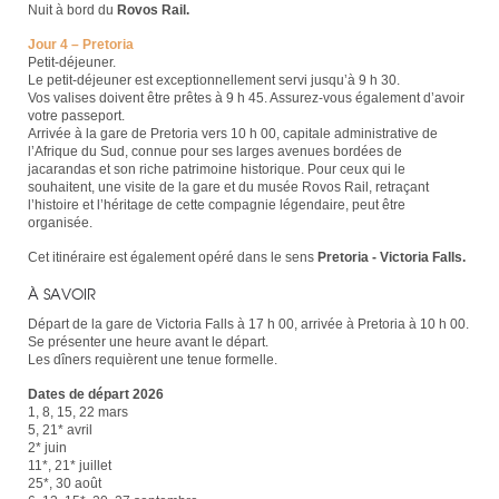
Nuit à bord du
Rovos Rail.
Jour 4 – Pretoria
Petit-déjeuner.
Le petit-déjeuner est exceptionnellement servi jusqu’à 9 h 30.
Vos valises doivent être prêtes à 9 h 45. Assurez-vous également d’avoir
votre passeport.
Arrivée à la gare de Pretoria vers 10 h 00, capitale administrative de
l’Afrique du Sud, connue pour ses larges avenues bordées de
jacarandas et son riche patrimoine historique. Pour ceux qui le
souhaitent, une visite de la gare et du musée Rovos Rail, retraçant
l’histoire et l’héritage de cette compagnie légendaire, peut être
organisée.
Cet itinéraire est également opéré dans le sens
Pretoria - Victoria Falls.
À SAVOIR
Départ de la gare de Victoria Falls à 17 h 00, arrivée à Pretoria à 10 h 00.
Se présenter une heure avant le départ.
Les dîners requièrent une tenue formelle.
Dates de départ 2026
1, 8, 15, 22 mars
5, 21* avril
2* juin
11*, 21* juillet
25*, 30 août