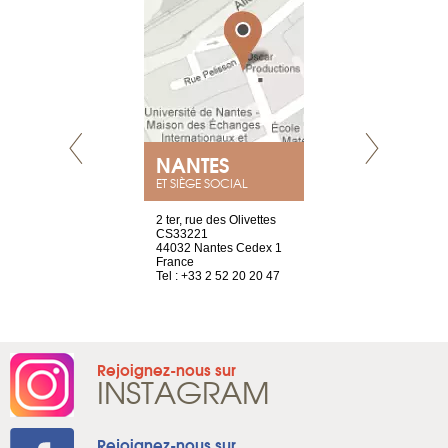
NANTES
GENÈV
ET SIÈGE SOCIAL
Saint-Exupéry
2 ter, rue des Olivettes
rue de Montc
n
CS33221
1207 Genèv
44032 Nantes Cedex 1
Suisse
 81 88 45 68
France
Tel : +41 22 
Tel : +33 2 52 20 20 47
Rejoignez-nous sur
INSTAGRAM
Rejoignez-nous sur