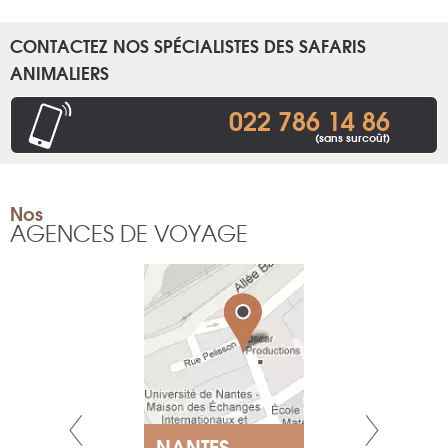
CONTACTEZ NOS SPÉCIALISTES DES SAFARIS
ANIMALIERS
022 786 14 86
(sans surcoût)
Nos
AGENCES DE VOYAGE
NANTES
GENÈV