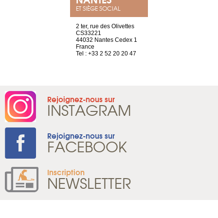
ET SIÈGE SOCIAL
Saint-Exupéry
2 ter, rue des Olivettes
rue de Montc
n
CS33221
1207 Genèv
44032 Nantes Cedex 1
Suisse
 81 88 45 68
France
Tel : +41 22 
Tel : +33 2 52 20 20 47
Rejoignez-nous sur
INSTAGRAM
Rejoignez-nous sur
FACEBOOK
Inscription
NEWSLETTER