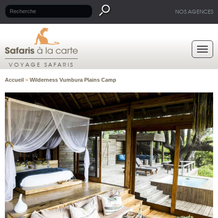
NOS AGENCES
VOYAGE SAFARIS
Accueil
>
Wilderness Vumbura Plains Camp