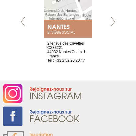
NANTES
GENÈV
ET SIÈGE SOCIAL
Saint-Exupéry
2 ter, rue des Olivettes
rue de Montc
n
CS33221
1207 Genèv
44032 Nantes Cedex 1
Suisse
 81 88 45 68
France
Tel : +41 22 
Tel : +33 2 52 20 20 47
Rejoignez-nous sur
INSTAGRAM
Rejoignez-nous sur
FACEBOOK
Inscription