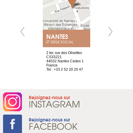
NANTES
GENÈV
ET SIÈGE SOCIAL
Saint-Exupéry
2 ter, rue des Olivettes
rue de Montc
n
CS33221
1207 Genèv
44032 Nantes Cedex 1
Suisse
 81 88 45 68
France
Tel : +41 22 
Tel : +33 2 52 20 20 47
Rejoignez-nous sur
INSTAGRAM
Rejoignez-nous sur
FACEBOOK