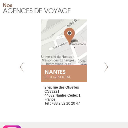
Nos
AGENCES DE VOYAGE
NANTES
GENÈV
ET SIÈGE SOCIAL
Saint-Exupéry
2 ter, rue des Olivettes
rue de Montc
n
CS33221
1207 Genèv
44032 Nantes Cedex 1
Suisse
 81 88 45 68
France
Tel : +41 22 
Tel : +33 2 52 20 20 47