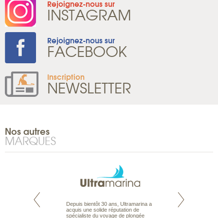
Rejoignez-nous sur
INSTAGRAM
Rejoignez-nous sur
FACEBOOK
Inscription
NEWSLETTER
Nos autres
MARQUES
te est le spécialiste
Depuis bientôt 30 ans, Ultramarina a
Expert du voyage 
 le Pacifique.
acquis une solide réputation de
Australie à la Car
bout du monde, en
spécialiste du voyage de plongée
tous les types de 