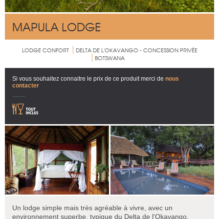
MAPULA LODGE
LODGE CONFORT
DELTA DE L'OKAVANGO - CONCESSION PRIVÉE
BOTSWANA
Si vous souhaitez connaitre le prix de ce produit merci de
nous
contacter
Un lodge simple mais très agréable à vivre, avec un
environnement superbe, typique du Delta de l'Okavango.