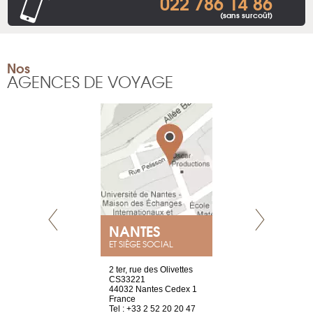
022 786 14 86
(sans surcoût)
Nos
AGENCES DE VOYAGE
NANTES
GENÈV
ET SIÈGE SOCIAL
Saint-Exupéry
2 ter, rue des Olivettes
rue de Montc
n
CS33221
1207 Genèv
44032 Nantes Cedex 1
Suisse
 81 88 45 68
France
Tel : +41 22 
Tel : +33 2 52 20 20 47