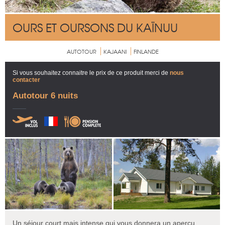
OURS ET OURSONS DU KAÏNUU
AUTOTOUR
KAJAANI
FINLANDE
Si vous souhaitez connaitre le prix de ce produit merci de
nous
contacter
Autotour 6 nuits
Un séjour court mais intense qui vous donnera un aperçu