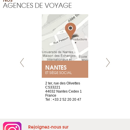
AGENCES DE VOYAGE
NANTES
GENÈV
ET SIÈGE SOCIAL
Saint-Exupéry
2 ter, rue des Olivettes
rue de Montc
n
CS33221
1207 Genèv
44032 Nantes Cedex 1
Suisse
 81 88 45 68
France
Tel : +41 22 
Tel : +33 2 52 20 20 47
Rejoignez-nous sur