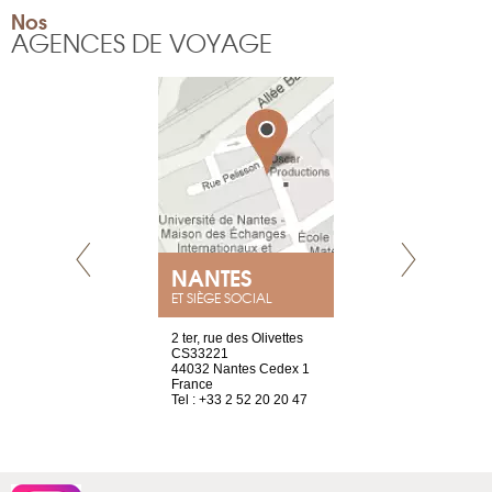
Nos
AGENCES DE VOYAGE
NANTES
GENÈV
ET SIÈGE SOCIAL
Saint-Exupéry
2 ter, rue des Olivettes
rue de Montc
n
CS33221
1207 Genèv
44032 Nantes Cedex 1
Suisse
 81 88 45 68
France
Tel : +41 22 
Tel : +33 2 52 20 20 47