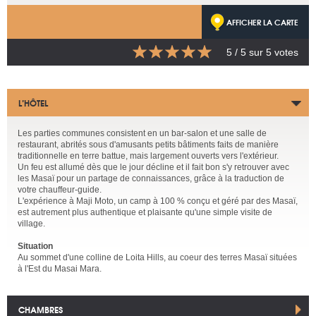
AFFICHER LA CARTE
5
/ 5 sur
5
votes
L’HÔTEL
Les parties communes consistent en un bar-salon et une salle de
restaurant, abrités sous d'amusants petits bâtiments faits de manière
traditionnelle en terre battue, mais largement ouverts vers l'extérieur.
Un feu est allumé dès que le jour décline et il fait bon s'y retrouver avec
les Masaï pour un partage de connaissances, grâce à la traduction de
votre chauffeur-guide.
L'expérience à Maji Moto, un camp à 100 % conçu et géré par des Masaï,
est autrement plus authentique et plaisante qu'une simple visite de
village.
Situation
Au sommet d'une colline de Loita Hills, au coeur des terres Masaï situées
à l'Est du Masai Mara.
CHAMBRES