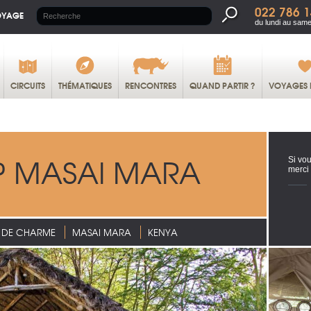
022 786 1
OYAGE
du lundi au same
CIRCUITS
THÉMATIQUES
RENCONTRES
QUAND PARTIR ?
VOYAGES 
 MASAI MARA
Si vou
merci
 DE CHARME
MASAI MARA
KENYA