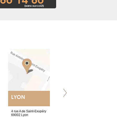
(sans surcoût)
LYON
NANTES
ET SIÈGE SOCIAL
4 rue A de Saint-Exupéry
2 ter, rue des Olivettes
69002 Lyon
CS33221