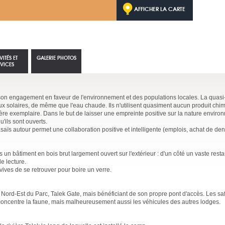
AFFICHER LA CARTE
VITÉS ET
GALERIE PHOTOS
RVICES
son engagement en faveur de l'environnement et des populations locales. La quasi-
aux solaires, de même que l'eau chaude. Ils n'utilisent quasiment aucun produit chimi
ère exemplaire. Dans le but de laisser une empreinte positive sur la nature environn
'ils sont ouverts.
s autour permet une collaboration positive et intelligente (emplois, achat de den
n bâtiment en bois brut largement ouvert sur l'extérieur : d'un côté un vaste restau
e lecture.
vives de se retrouver pour boire un verre.
 Nord-Est du Parc, Talek Gate, mais bénéficiant de son propre pont d'accès. Les saf
i concentre la faune, mais malheureusement aussi les véhicules des autres lodges.