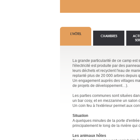
L’HÔTEL
CHAMBRES
ACTI
SE
La grande particularité de ce camp est 
l'électricité est produite par des panne
leurs déchets et recyclent l'eau de mani
replanté plus de 20 000 arbres depuis qu
Un engagement auprès des villages masaï
de projets de développement…).
Les parties communes sont situées dans u
un bar cosy, et en mezzanine un salon d
Un coin feu à l'extérieur permet aux con
Situation
A quelques minutes de la porte d'entrée
principalement le long de la rivière qu
Les animaux hôtes