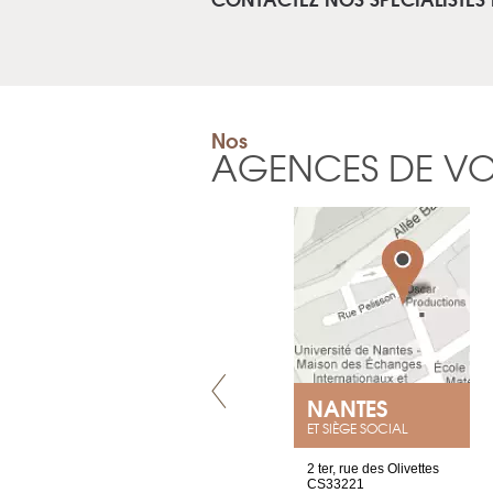
Nos
AGENCES DE V
LYON
NANTES
ET SIÈGE SOCIAL
4 rue A de Saint-Exupéry
2 ter, rue des Olivettes
69002 Lyon
CS33221