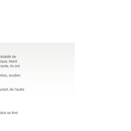
totalité de
que, trient
ante, ils ont
rées, soutien
rant, de l'autre
aris se font