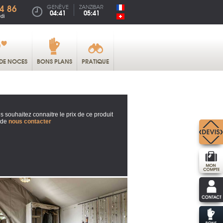
4 86
GENÈVE
ZANZIBAR
04:41
05:41
di
DE NOCES
BONS PLANS
PRATIQUE
s souhaitez connaitre le prix de ce produit
 de
nous contacter