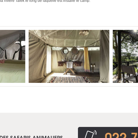
 rivière Talek le long de laquelle est installé le camp.
022 7
DES SAFARIS ANIMALIERS