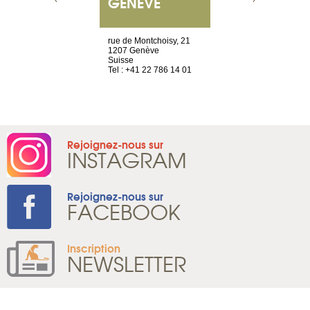
S
GENÈVE
PARIS
OCIAL
es Olivettes
rue de Montchoisy, 21
Nouvelle adr
1207 Genève
12 rue de la
es Cedex 1
Suisse
d'Antin
Tel : +41 22 786 14 01
75009 Paris
 52 20 20 47
France
Tel : +33 1 8
Rejoignez-nous sur
INSTAGRAM
Rejoignez-nous sur
FACEBOOK
Inscription
NEWSLETTER