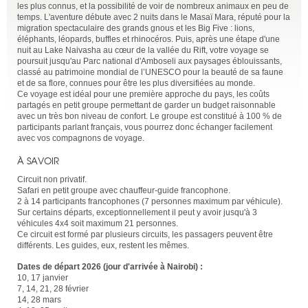
les plus connus, et la possibilité de voir de nombreux animaux en peu de
temps. L'aventure débute avec 2 nuits dans le Masaï Mara, réputé pour la
migration spectaculaire des grands gnous et les Big Five : lions,
éléphants, léopards, buffles et rhinocéros. Puis, après une étape d'une
nuit au Lake Naivasha au cœur de la vallée du Rift, votre voyage se
poursuit jusqu'au Parc national d'Amboseli aux paysages éblouissants,
classé au patrimoine mondial de l’UNESCO pour la beauté de sa faune
et de sa flore, connues pour être les plus diversifiées au monde.
Ce voyage est idéal pour une première approche du pays, les coûts
partagés en petit groupe permettant de garder un budget raisonnable
avec un très bon niveau de confort. Le groupe est constitué à 100 % de
participants parlant français, vous pourrez donc échanger facilement
avec vos compagnons de voyage.
À SAVOIR
Circuit non privatif.
Safari en petit groupe avec chauffeur-guide francophone.
2 à 14 participants francophones (7 personnes maximum par véhicule).
Sur certains départs, exceptionnellement il peut y avoir jusqu'à 3
véhicules 4x4 soit maximum 21 personnes.
Ce circuit est formé par plusieurs circuits, les passagers peuvent être
différents. Les guides, eux, restent les mêmes.
Dates de départ 2026 (jour d'arrivée à Nairobi) :
10, 17 janvier
7, 14, 21, 28 février
14, 28 mars