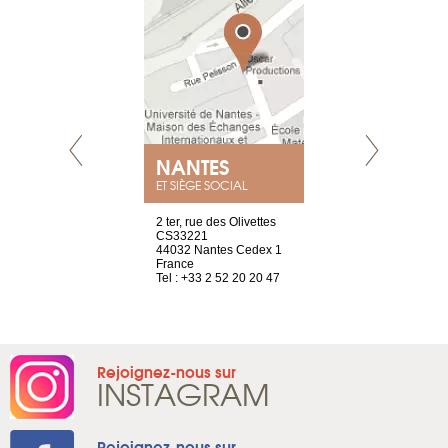
NANTES
GENÈV
ET SIÈGE SOCIAL
Saint-Exupéry
2 ter, rue des Olivettes
rue de Montc
n
CS33221
1207 Genèv
44032 Nantes Cedex 1
Suisse
 81 88 45 68
France
Tel : +41 22 
Tel : +33 2 52 20 20 47
Rejoignez-nous sur
INSTAGRAM
Rejoignez-nous sur