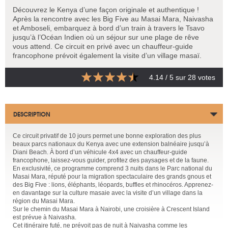
Découvrez le Kenya d’une façon originale et authentique !
Après la rencontre avec les Big Five au Masai Mara, Naivasha
et Amboseli, embarquez à bord d’un train à travers le Tsavo
jusqu’à l’Océan Indien où un séjour sur une plage de rêve
vous attend. Ce circuit en privé avec un chauffeur-guide
francophone prévoit également la visite d’un village masaï.
4.14
/ 5 sur
28
votes
DESCRIPTION
Ce circuit privatif de 10 jours permet une bonne exploration des plus
beaux parcs nationaux du Kenya avec une extension balnéaire jusqu’à
Diani Beach. À bord d’un véhicule 4x4 avec un chauffeur-guide
francophone, laissez-vous guider, profitez des paysages et de la faune.
En exclusivité, ce programme comprend 3 nuits dans le Parc national du
Masai Mara, réputé pour la migration spectaculaire des grands gnous et
des Big Five : lions, éléphants, léopards, buffles et rhinocéros. Apprenez-
en davantage sur la culture masaie avec la visite d’un village dans la
région du Masai Mara.
Sur le chemin du Masai Mara à Nairobi, une croisière à Crescent Island
est prévue à Naivasha.
Cet itinéraire futé, ne prévoit pas de nuit à Naivasha comme les