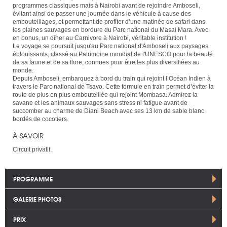
programmes classiques mais à Nairobi avant de rejoindre Amboseli,
évitant ainsi de passer une journée dans le véhicule à cause des
embouteillages, et permettant de profiter d’une matinée de safari dans
les plaines sauvages en bordure du Parc national du Masai Mara. Avec
en bonus, un dîner au Carnivore à Nairobi, véritable institution !
Le voyage se poursuit jusqu'au Parc national d'Amboseli aux paysages
éblouissants, classé au Patrimoine mondial de l'UNESCO pour la beauté
de sa faune et de sa flore, connues pour être les plus diversifiées au
monde.
Depuis Amboseli, embarquez à bord du train qui rejoint l’Océan Indien à
travers le Parc national de Tsavo. Cette formule en train permet d’éviter la
route de plus en plus embouteillée qui rejoint Mombasa. Admirez la
savane et les animaux sauvages sans stress ni fatigue avant de
succomber au charme de Diani Beach avec ses 13 km de sable blanc
bordés de cocotiers.
À SAVOIR
Circuit privatif.
PROGRAMME
GALERIE PHOTOS
PRIX