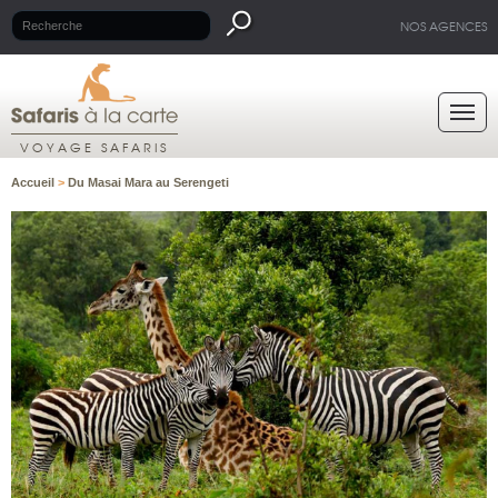
NOS AGENCES
VOYAGE SAFARIS
Accueil
>
Du Masai Mara au Serengeti