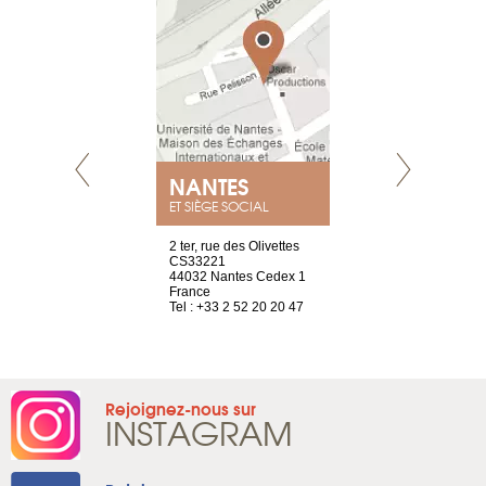
NANTES
GENÈV
ET SIÈGE SOCIAL
Saint-Exupéry
2 ter, rue des Olivettes
rue de Montc
n
CS33221
1207 Genèv
44032 Nantes Cedex 1
Suisse
 81 88 45 68
France
Tel : +41 22 
Tel : +33 2 52 20 20 47
Rejoignez-nous sur
INSTAGRAM