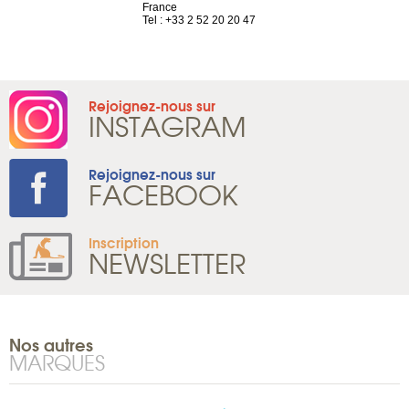
 81 88 45 68
France
Tel : +41 22 
Tel : +33 2 52 20 20 47
Rejoignez-nous sur
INSTAGRAM
Rejoignez-nous sur
FACEBOOK
Inscription
NEWSLETTER
Nos autres
MARQUES