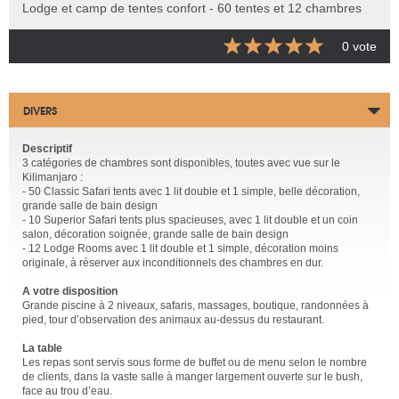
Lodge et camp de tentes confort - 60 tentes et 12 chambres
0 vote
DIVERS
Descriptif
3 catégories de chambres sont disponibles, toutes avec vue sur le
Kilimanjaro :
- 50 Classic Safari tents avec 1 lit double et 1 simple, belle décoration,
grande salle de bain design
- 10 Superior Safari tents plus spacieuses, avec 1 lit double et un coin
salon, décoration soignée, grande salle de bain design
- 12 Lodge Rooms avec 1 lit double et 1 simple, décoration moins
originale, à réserver aux inconditionnels des chambres en dur.
A votre disposition
Grande piscine à 2 niveaux, safaris, massages, boutique, randonnées à
pied, tour d’observation des animaux au-dessus du restaurant.
La table
Les repas sont servis sous forme de buffet ou de menu selon le nombre
de clients, dans la vaste salle à manger largement ouverte sur le bush,
face au trou d’eau.