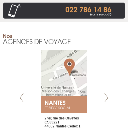
022 786 14 86
(sans surcoût)
Nos
AGENCES DE VOYAGE
NANTES
GENÈV
ET SIÈGE SOCIAL
Saint-Exupéry
2 ter, rue des Olivettes
rue de Montc
n
CS33221
1207 Genèv
44032 Nantes Cedex 1
Suisse