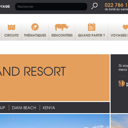
022 786 1
OYAGE
du lundi au same
CIRCUITS
THÉMATIQUES
RENCONTRES
QUAND PARTIR ?
VOYAGES 
AND RESORT
Si vou
merci
SUP
DIANI BEACH
KENYA