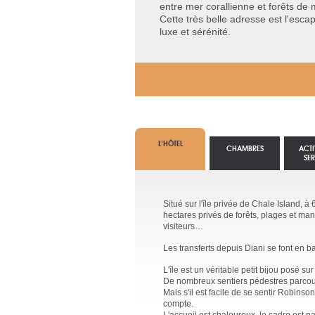
entre mer corallienne et forêts de
Cette très belle adresse est l'esc
luxe et sérénité.
L’HÔTEL
CHAMBRES
ACTI
SE
Situé sur l'île privée de Chale Island,
hectares privés de forêts, plages et ma
visiteurs…
Les transferts depuis Diani se font en b
L'île est un véritable petit bijou posé s
De nombreux sentiers pédestres parcouren
Mais s'il est facile de se sentir Robinso
compte.