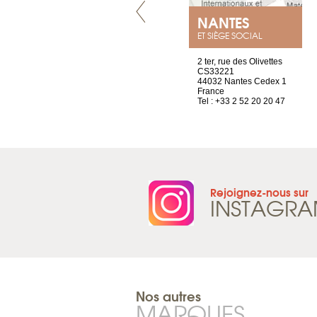
LYON
NANTES
ET SIÈGE SOCIAL
4 rue A de Saint-Exupéry
2 ter, rue des Olivettes
69002 Lyon
CS33221
France
44032 Nantes Cedex 1
Tel : +33 4 81 88 45 68
France
Tel : +33 2 52 20 20 47
Rejoignez-nous sur
INSTAGR
Nos autres
MARQUES