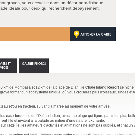
 mangroves, vous accueille dans un décor paradisiaque.
apade idéale pour ceux qui recherchent dépaysement,
AFFICHER LA CARTE
VITÉS ET
GALERIE PHOTOS
RVICES
 à 60 km de Mombasa et 12 km de la plage de Diani, le
Chale Island Resort
se niche
ngrove formant un écosystème unique, où vous croiserez plus d'oiseaux, singes et 
ateau et/ou en tracteur, suivant la marée au moment de votre arrivée.
ur les eaux turquoise de l'Océan Indien, avec une plage qui figure parmi les plus bel
t l'île et invitent à la balade au milieu d’une nature luxuriante.
n sur cette île, les amateurs d'activités et animations ne sont pas oubliés, et chacun