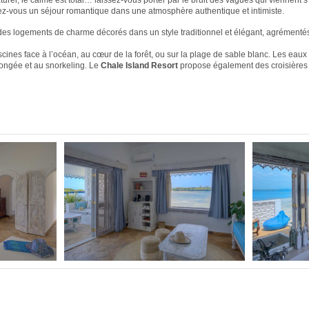
turel, le calme est total… laissez-vous porter par le bruit des vagues qui viennent s
ffrez-vous un séjour romantique dans une atmosphère authentique et intimiste.
des logements de charme décorés dans un style traditionnel et élégant, agrément
cines face à l’océan, au cœur de la forêt, ou sur la plage de sable blanc. Les eaux
plongée et au snorkeling. Le
Chale Island Resort
propose également des croisières