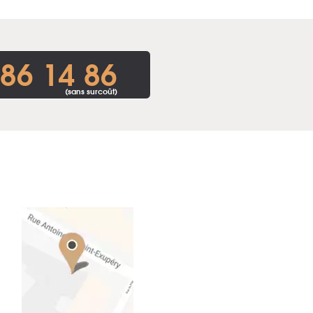
86 14 86
(sans surcoût)