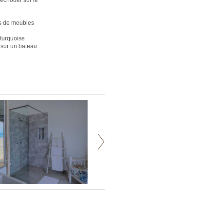
'échouer sur le
és de meubles
 turquoise
 sur un bateau