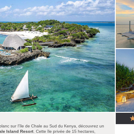
 blanc sur l'île de Chale au Sud du Kenya, découvrez un
le Island Resort
. Cette île privée de 15 hectares,