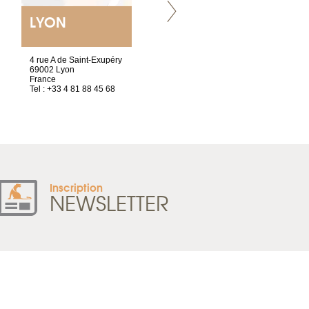
LYON
NANTES
ET SIÈGE SOCIAL
4 rue A de Saint-Exupéry
2 ter, rue des Olivettes
69002 Lyon
CS33221
France
44032 Nantes Cedex 1
Tel : +33 4 81 88 45 68
France
Tel : +33 2 52 20 20 47
Inscription
NEWSLETTER