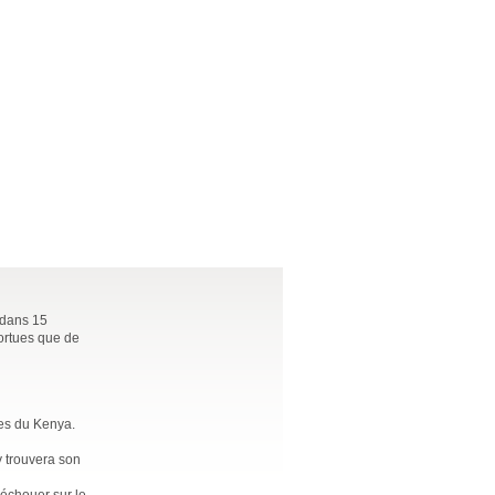
 dans 15
tortues que de
les du Kenya.
 y trouvera son