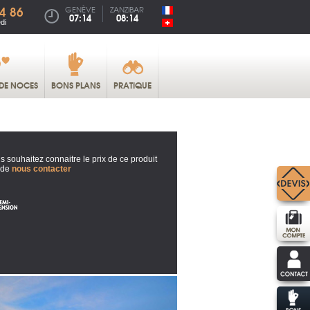
4 86
GENÈVE
ZANZIBAR
07:14
08:14
di
DE NOCES
BONS PLANS
PRATIQUE
s souhaitez connaitre le prix de ce produit
 de
nous contacter