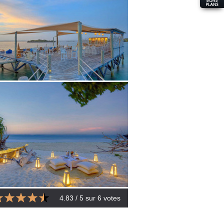
4.83
/ 5 sur
6
votes