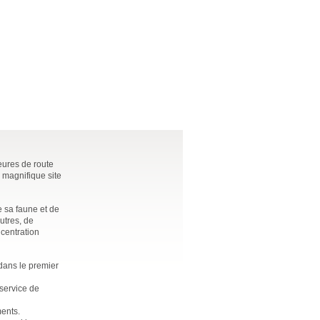
eures de route
 magnifique site
e sa faune et de
utres, de
ncentration
dans le premier
service de
ments.