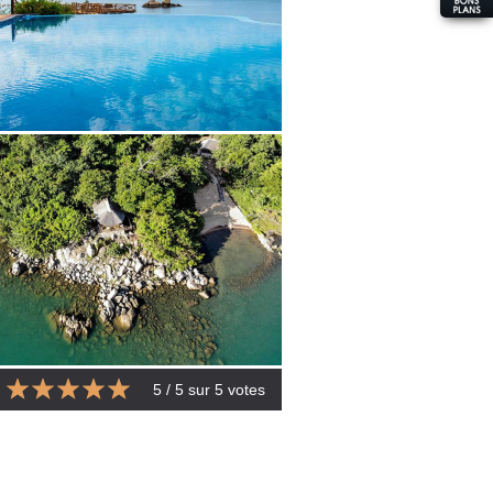
5
/ 5 sur
5
votes