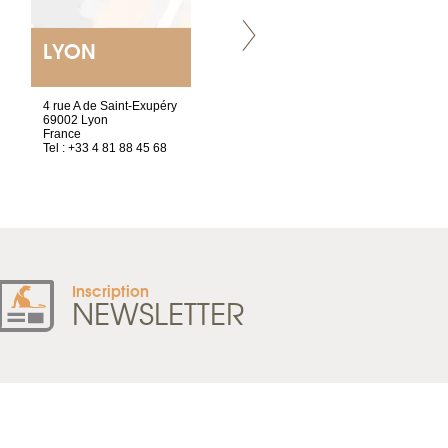
LYON
NANTES
ET SIÈGE SOCIAL
4 rue A de Saint-Exupéry
2 ter, rue des Olivettes
69002 Lyon
CS33221
France
44032 Nantes Cedex 1
Tel : +33 4 81 88 45 68
France
Tel : +33 2 52 20 20 47
Inscription
NEWSLETTER