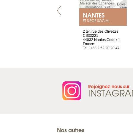
LYON
NANTES
ET SIÈGE SOCIAL
4 rue A de Saint-Exupéry
2 ter, rue des Olivettes
69002 Lyon
CS33221
France
44032 Nantes Cedex 1
Tel : +33 4 81 88 45 68
France
Tel : +33 2 52 20 20 47
Rejoignez-nous sur
INSTAGR
Nos autres