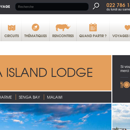
022 786 1
OYAGE
du lundi au same
CIRCUITS
THÉMATIQUES
RENCONTRES
QUAND PARTIR ?
VOYAGES 
A ISLAND LODGE
Si vou
merci
HARME
SENGA BAY
MALAWI