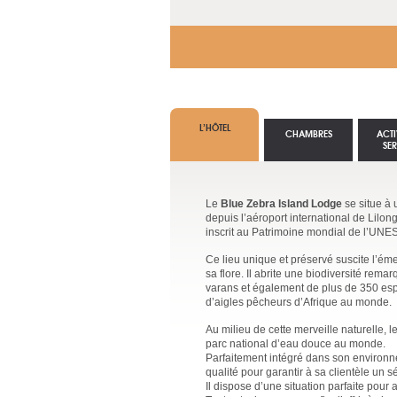
L’HÔTEL
CHAMBRES
ACTI
SE
Le
Blue Zebra Island Lodge
se situe à 
depuis l’aéroport international de Lilo
inscrit au Patrimoine mondial de l’UN
Ce lieu unique et préservé suscite l’éme
sa flore. Il abrite une biodiversité re
varans et également de plus de 350 espè
d’aigles pêcheurs d’Afrique au monde.
Au milieu de cette merveille naturelle, l
parc national d’eau douce au monde.
Parfaitement intégré dans son environn
qualité pour garantir à sa clientèle un s
Il dispose d’une situation parfaite pou