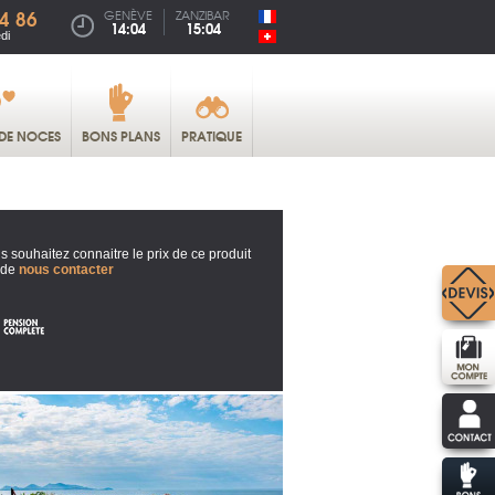
4 86
GENÈVE
ZANZIBAR
14:04
15:04
di
DE NOCES
BONS PLANS
PRATIQUE
s souhaitez connaitre le prix de ce produit
 de
nous contacter