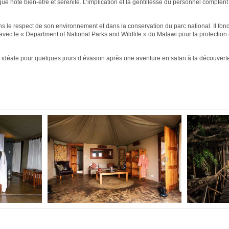
que hôte bien-être et sérénité. L’implication et la gentillesse du personnel comptent
 le respect de son environnement et dans la conservation du parc national. Il fon
t avec le « Department of National Parks and Wildlife » du Malawi pour la protection 
n idéale pour quelques jours d’évasion après une aventure en safari à la découver