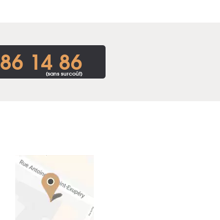
86 14 86
(sans surcoût)