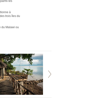
 parmi les
ctionne à
des trois îles du
te du Malawi ou