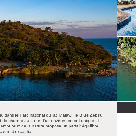
a, dans le Parc national du lac Malawi, le
Blue Zebra
t de charme au cœur d’un environnement unique et
s amoureux de la nature propose un parfait équilibre
cadre d’exception.