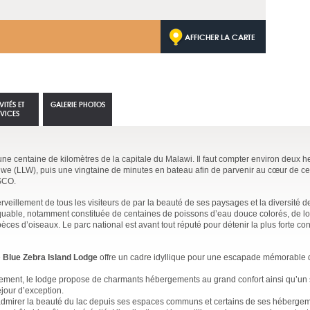
AFFICHER LA CARTE
VITÉS ET
GALERIE PHOTOS
RVICES
une centaine de kilomètres de la capitale du Malawi. Il faut compter environ deux h
ngwe (LLW), puis une vingtaine de minutes en bateau afin de parvenir au cœur de ce
ESCO.
rveillement de tous les visiteurs de par la beauté de ses paysages et la diversité d
marquable, notamment constituée de centaines de poissons d’eau douce colorés, de lo
ces d’oiseaux. Le parc national est avant tout réputé pour détenir la plus forte co
e
Blue Zebra Island Lodge
offre un cadre idyllique pour une escapade mémorable 
ement, le lodge propose de charmants hébergements au grand confort ainsi qu’un 
éjour d’exception.
r admirer la beauté du lac depuis ses espaces communs et certains de ses héberge