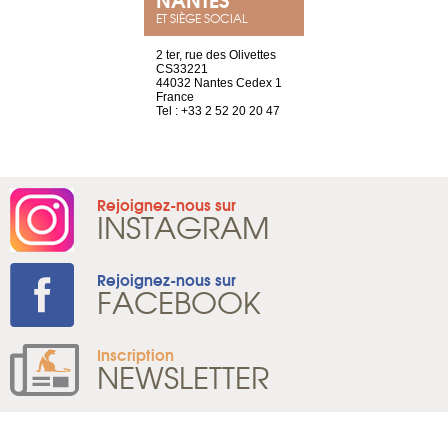
ET SIÈGE SOCIAL
Saint-Exupéry
2 ter, rue des Olivettes
rue de Montc
n
CS33221
1207 Genèv
44032 Nantes Cedex 1
Suisse
 81 88 45 68
France
Tel : +41 22 
Tel : +33 2 52 20 20 47
Rejoignez-nous sur
INSTAGRAM
Rejoignez-nous sur
FACEBOOK
Inscription
NEWSLETTER