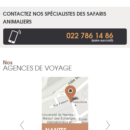
CONTACTEZ NOS SPÉCIALISTES DES SAFARIS
ANIMALIERS
022 786 14 86
(sans surcoût)
Nos
AGENCES DE VOYAGE
NANTES
GENÈV