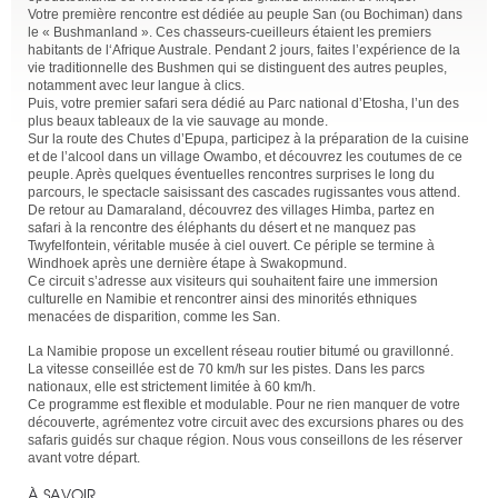
Votre première rencontre est dédiée au peuple San (ou Bochiman) dans
le « Bushmanland ». Ces chasseurs-cueilleurs étaient les premiers
habitants de l‘Afrique Australe. Pendant 2 jours, faites l’expérience de la
vie traditionnelle des Bushmen qui se distinguent des autres peuples,
notamment avec leur langue à clics.
Puis, votre premier safari sera dédié au Parc national d’Etosha, l’un des
plus beaux tableaux de la vie sauvage au monde.
Sur la route des Chutes d’Epupa, participez à la préparation de la cuisine
et de l’alcool dans un village Owambo, et découvrez les coutumes de ce
peuple. Après quelques éventuelles rencontres surprises le long du
parcours, le spectacle saisissant des cascades rugissantes vous attend.
De retour au Damaraland, découvrez des villages Himba, partez en
safari à la rencontre des éléphants du désert et ne manquez pas
Twyfelfontein, véritable musée à ciel ouvert. Ce périple se termine à
Windhoek après une dernière étape à Swakopmund.
Ce circuit s’adresse aux visiteurs qui souhaitent faire une immersion
culturelle en Namibie et rencontrer ainsi des minorités ethniques
menacées de disparition, comme les San.
La Namibie propose un excellent réseau routier bitumé ou gravillonné.
La vitesse conseillée est de 70 km/h sur les pistes. Dans les parcs
nationaux, elle est strictement limitée à 60 km/h.
Ce programme est flexible et modulable. Pour ne rien manquer de votre
découverte, agrémentez votre circuit avec des excursions phares ou des
safaris guidés sur chaque région. Nous vous conseillons de les réserver
avant votre départ.
À SAVOIR