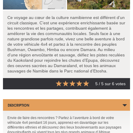
Ce voyage au cœur de la culture namibienne est différent d’un
circuit classique. C’est une expérience enrichissante basée sur
les rencontres et les partages, contribuant également à
améliorer la vie des communautés locales. Seuls face à une
nature grandiose parfois rude, vivez une belle aventure à bord
de votre véhicule 4x4 et partez à la rencontre des peuples
Bushman, Owambo, Himba ou encore Damara. Au milieu
d’une région envoûtante et sauvage, défiez les pistes reculées
du Kaokoland pour rejoindre les chutes d’Epupa, découvrez
des oeuvres sacrées au Damaraland, et tous les animaux
sauvages de Namibie dans le Parc national d’Etosha.
5
/ 5 sur
6
votes
DESCRIPTION
Envie de faire des rencontres ? Partez à l’aventure à bord de votre
véhicule 4x4 pendant 16 jours, apprenez-en davantage sur les
différentes ethnies et découvrez des lieux bouleversants aux paysages
époustouflants où vivent tous les plus grands animaux d’Afrique.