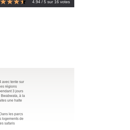
4.94
/ 5 sur
16
votes
 avec tente sur
les régions
pendant 3 jours
e Bwabwata, à la
ites une halte
 Dans les parcs
es logements de
es safaris