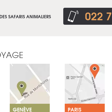
022 7
DES SAFARIS ANIMALIERS
OYAGE
GENÈVE
PARIS