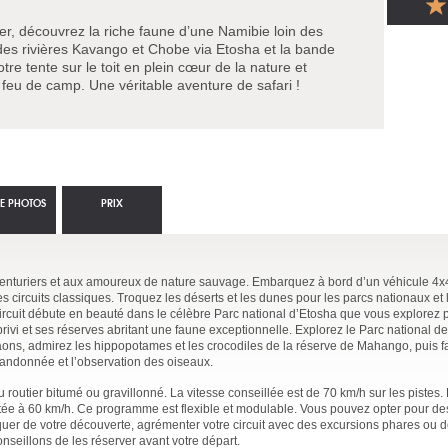
r, découvrez la riche faune d’une Namibie loin des
l des rivières Kavango et Chobe via Etosha et la bande
otre tente sur le toit en plein cœur de la nature et
 feu de camp. Une véritable aventure de safari !
IE PHOTOS
PRIX
aventuriers et aux amoureux de nature sauvage. Embarquez à bord d’un véhicule 4x4
s circuits classiques. Troquez les déserts et les dunes pour les parcs nationaux et 
ircuit débute en beauté dans le célèbre Parc national d’Etosha que vous explorez 
ivi et ses réserves abritant une faune exceptionnelle. Explorez le Parc national d
caons, admirez les hippopotames et les crocodiles de la réserve de Mahango, puis fa
randonnée et l’observation des oiseaux.
routier bitumé ou gravillonné. La vitesse conseillée est de 70 km/h sur les pistes.
imitée à 60 km/h. Ce programme est flexible et modulable. Vous pouvez opter pour d
quer de votre découverte, agrémenter votre circuit avec des excursions phares ou d
seillons de les réserver avant votre départ.