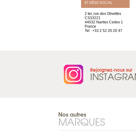
ET SIÈGE SOCIAL
4 rue A de Saint-Exupéry
2 ter, rue des Olivettes
69002 Lyon
CS33221
France
44032 Nantes Cedex 1
Tel : +33 4 81 88 45 68
France
Tel : +33 2 52 20 20 47
Rejoignez-nous sur
INSTAGR
Nos autres
MARQUES