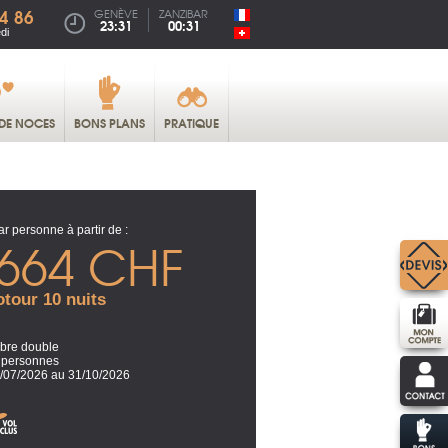
4 86
GENÈVE
ZANZIBAR
23:31
00:31
di
DE NOCES
BONS PLANS
PRATIQUE
ar personne à partir de :
664 CHF
tour 10 nuits
re double
4 personnes
/07/2026 au 31/10/2026