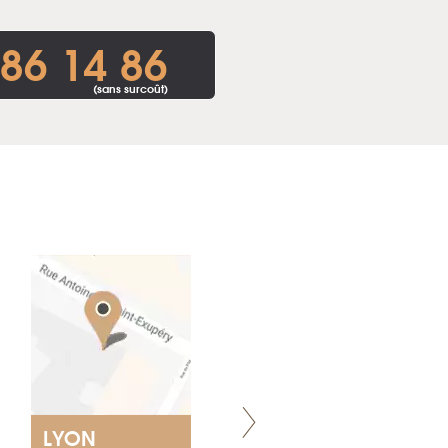
86 14 86
(sans surcoût)
LYON
NANTES