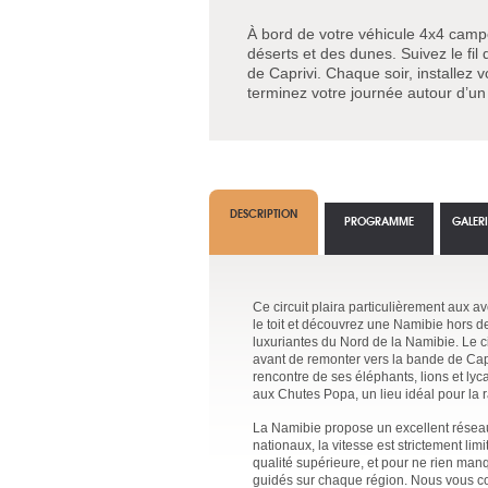
À bord de votre véhicule 4x4 campe
déserts et des dunes. Suivez le fi
de Caprivi. Chaque soir, installez v
terminez votre journée autour d’un
DESCRIPTION
PROGRAMME
GALER
Ce circuit plaira particulièrement aux 
le toit et découvrez une Namibie hors de
luxuriantes du Nord de la Namibie. Le c
avant de remonter vers la bande de Capr
rencontre de ses éléphants, lions et ly
aux Chutes Popa, un lieu idéal pour la 
La Namibie propose un excellent réseau 
nationaux, la vitesse est strictement l
qualité supérieure, et pour ne rien man
guidés sur chaque région. Nous vous con