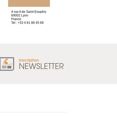
ET SIÈGE SOCIAL
4 rue A de Saint-Exupéry
2 ter, rue des Olivettes
69002 Lyon
CS33221
France
44032 Nantes Cedex 1
Tel : +33 4 81 88 45 68
France
Tel : +33 2 52 20 20 47
Inscription
NEWSLETTER