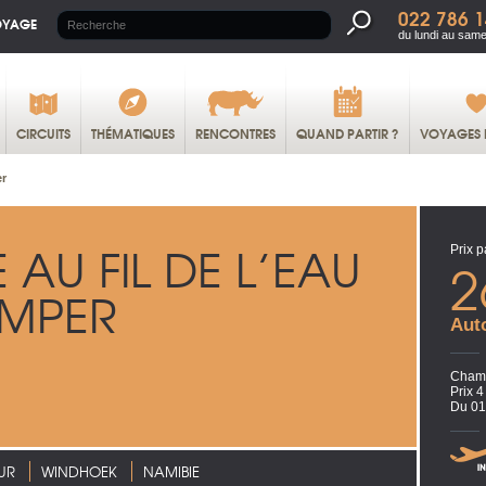
022 786 1
OYAGE
du lundi au same
CIRCUITS
THÉMATIQUES
RENCONTRES
QUAND PARTIR ?
VOYAGES 
er
 AU FIL DE L’EAU
Prix p
2
AMPER
Auto
Chamb
Prix 
Du 01
UR
WINDHOEK
NAMIBIE