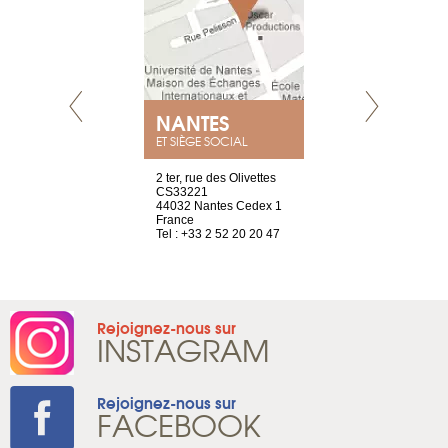
NANTES
GENÈV
ET SIÈGE SOCIAL
Saint-Exupéry
2 ter, rue des Olivettes
rue de Montc
n
CS33221
1207 Genèv
44032 Nantes Cedex 1
Suisse
 81 88 45 68
France
Tel : +41 22 
Tel : +33 2 52 20 20 47
Rejoignez-nous sur
INSTAGRAM
Rejoignez-nous sur
FACEBOOK