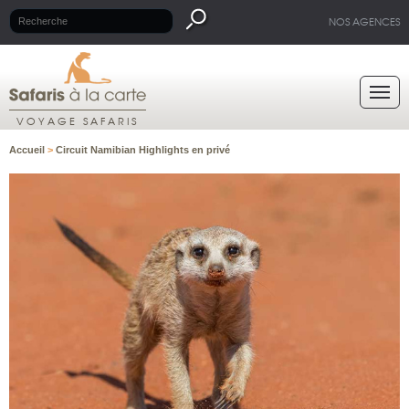
NOS AGENCES
VOYAGE SAFARIS
Accueil
>
Circuit Namibian Highlights en privé