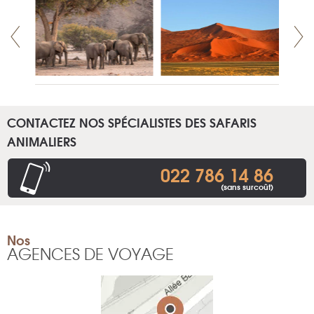
CONTACTEZ NOS SPÉCIALISTES DES SAFARIS
ANIMALIERS
022 786 14 86
(sans surcoût)
Nos
AGENCES DE VOYAGE