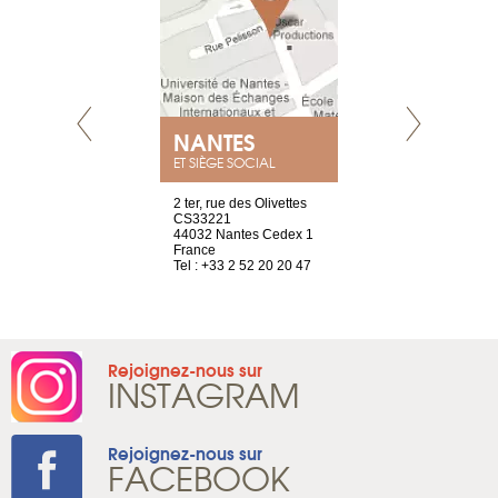
NANTES
GENÈV
ET SIÈGE SOCIAL
Saint-Exupéry
2 ter, rue des Olivettes
rue de Montc
n
CS33221
1207 Genèv
44032 Nantes Cedex 1
Suisse
 81 88 45 68
France
Tel : +41 22 
Tel : +33 2 52 20 20 47
Rejoignez-nous sur
INSTAGRAM
Rejoignez-nous sur
FACEBOOK