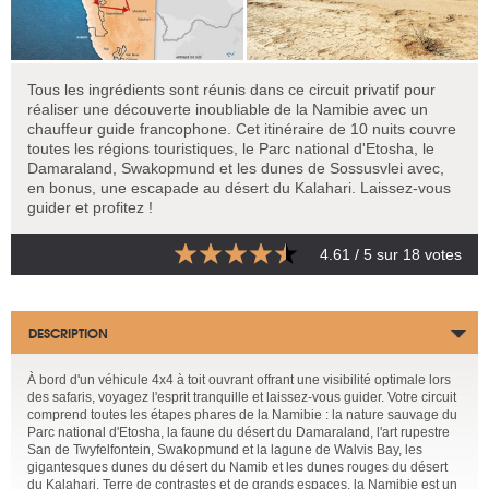
Tous les ingrédients sont réunis dans ce circuit privatif pour
réaliser une découverte inoubliable de la Namibie avec un
chauffeur guide francophone. Cet itinéraire de 10 nuits couvre
toutes les régions touristiques, le Parc national d'Etosha, le
Damaraland, Swakopmund et les dunes de Sossusvlei avec,
en bonus, une escapade au désert du Kalahari. Laissez-vous
guider et profitez !
4.61
/ 5 sur
18
votes
DESCRIPTION
À bord d'un véhicule 4x4 à toit ouvrant offrant une visibilité optimale lors
des safaris, voyagez l'esprit tranquille et laissez-vous guider. Votre circuit
comprend toutes les étapes phares de la Namibie : la nature sauvage du
Parc national d'Etosha, la faune du désert du Damaraland, l'art rupestre
San de Twyfelfontein, Swakopmund et la lagune de Walvis Bay, les
gigantesques dunes du désert du Namib et les dunes rouges du désert
du Kalahari. Terre de contrastes et de grands espaces, la Namibie est un