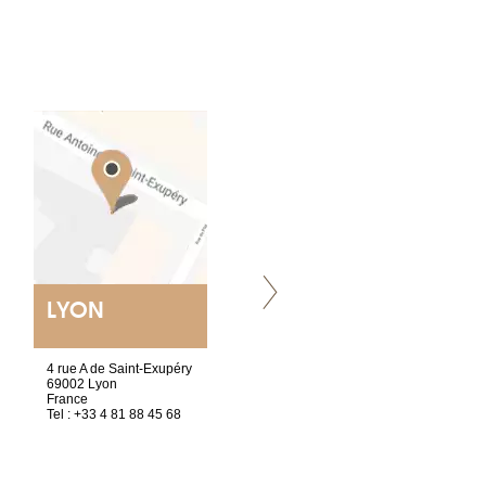
LYON
NANTES
ET SIÈGE SOCIAL
4 rue A de Saint-Exupéry
2 ter, rue des Olivettes
69002 Lyon
CS33221
France
44032 Nantes Cedex 1
Tel : +33 4 81 88 45 68
France
Tel : +33 2 52 20 20 47