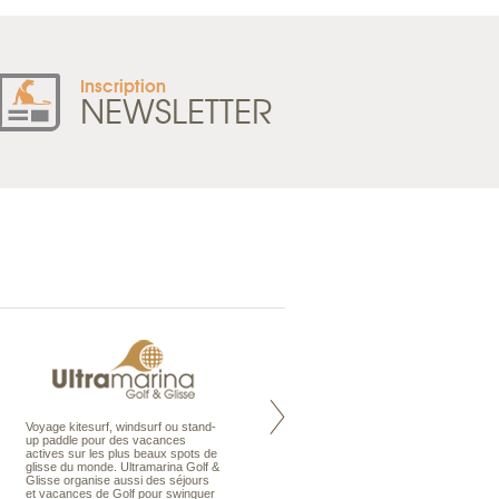
Inscription
NEWSLETTER
Voyage kitesurf, windsurf ou stand-
Maldives à la Carte propose tous
up paddle pour des vacances
les types de voyages aux Maldives,
actives sur les plus beaux spots de
en séjour ou en croisière, pour des
glisse du monde. Ultramarina Golf &
couples, des vacances en famille ou
Glisse organise aussi des séjours
individuels amateurs de croisière.
et vacances de Golf pour swinguer
Une sélection d’îles et hôtels, fruit