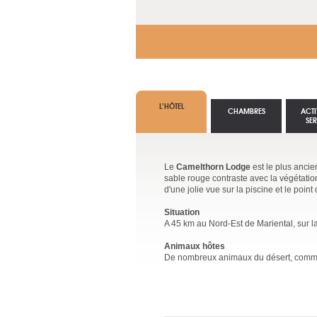
L’HÔTEL
CHAMBRES
ACTI
SE
Le
Camelthorn Lodge
est le plus ancie
sable rouge contraste avec la végétation.
d'une jolie vue sur la piscine et le point 
Situation
A 45 km au Nord-Est de Mariental, sur l
Animaux hôtes
De nombreux animaux du désert, comme l