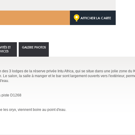
AFFICHER LA CARTE
VITÉS ET
GALERIE PHOTOS
RVICES
n des 3 lodges de la réserve privée Intu Africa, qui se situe dans une jolie zone du K
 Le salon, la salle à manger et le bar sont largement ouverts vers l'extérieur, perme
d'eau.
a piste D1268
es oryx, viennent boire au point d'eau.