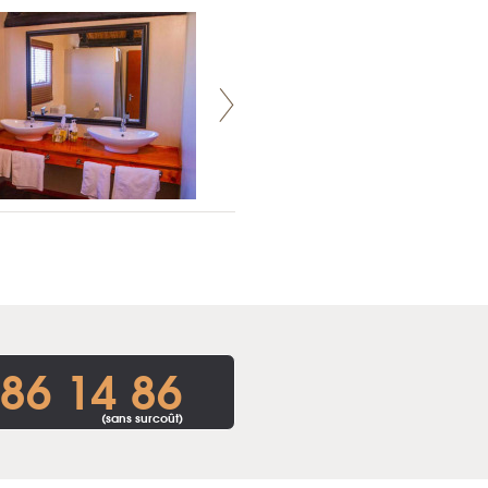
86 14 86
(sans surcoût)