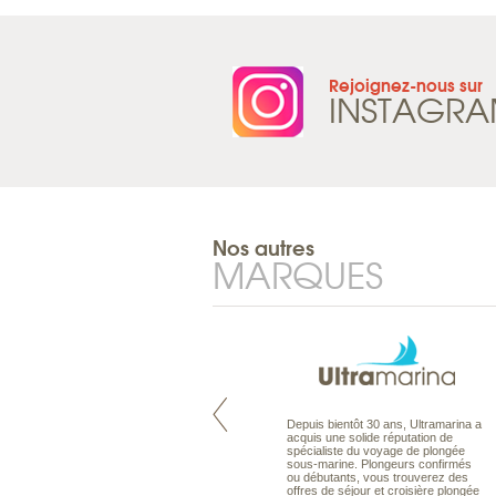
Rejoignez-nous sur
INSTAGR
Nos autres
MARQUES
Pacifique à la carte est le spécialiste
Depuis bientôt 30 ans, Ultramarina a
des voyages dans le Pacifique.
acquis une solide réputation de
Partez à l’autre bout du monde, en
spécialiste du voyage de plongée
séjour ou en croisière, pour
sous-marine. Plongeurs confirmés
découvrir des peuples et des îles
ou débutants, vous trouverez des
toujours plus surprenants, en hôtels
offres de séjour et croisière plongée