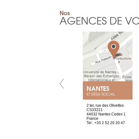
Nos
AGENCES DE V
LYON
NANTES
ET SIÈGE SOCIAL
4 rue A de Saint-Exupéry
2 ter, rue des Olivettes
69002 Lyon
CS33221
France
44032 Nantes Cedex 1
Tel : +33 4 81 88 45 68
France
Tel : +33 2 52 20 20 47