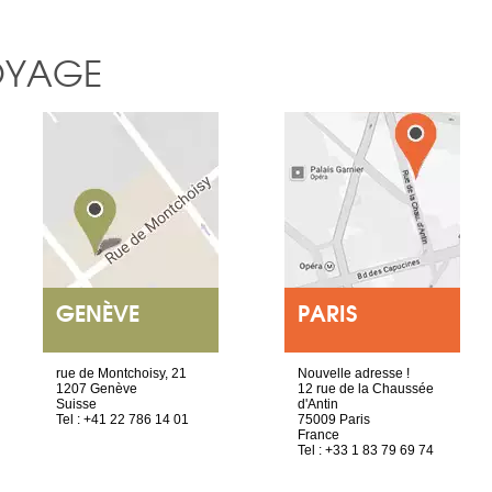
OYAGE
GENÈVE
PARIS
rue de Montchoisy, 21
Nouvelle adresse !
1207 Genève
12 rue de la Chaussée
Suisse
d'Antin
Tel : +41 22 786 14 01
75009 Paris
France
Tel : +33 1 83 79 69 74