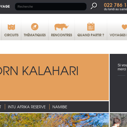
022 786 1
OYAGE
du lundi au same
CIRCUITS
THÉMATIQUES
RENCONTRES
QUAND PARTIR ?
VOYAGES 
RN KALAHARI
Si vou
merci
T
INTU AFRIKA RESERVE
NAMIBIE