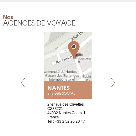
Nos
AGENCES DE VOYAGE
NANTES
GENÈV
ET SIÈGE SOCIAL
Saint-Exupéry
2 ter, rue des Olivettes
rue de Montc
n
CS33221
1207 Genèv
44032 Nantes Cedex 1
Suisse
 81 88 45 68
France
Tel : +41 22 
Tel : +33 2 52 20 20 47