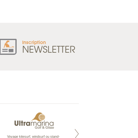
Tel : +33 2 52 20 20 47
Inscription
NEWSLETTER
Voyage kitesurf, windsurf ou stand-
Maldives à la Carte propose tous