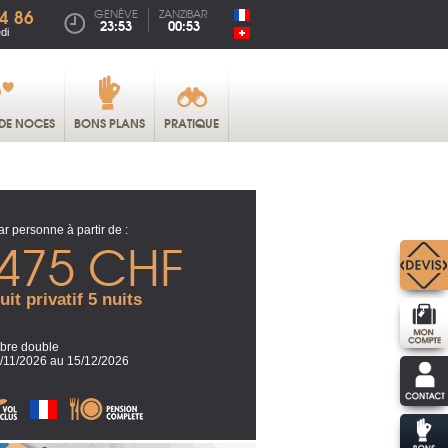
4 86
GENÈVE
ZANZIBAR
23:53
00:53
di
DE NOCES
BONS PLANS
PRATIQUE
ar personne à partir de :
475 CHF
uit privatif 5 nuits
re double
/11/2026 au 15/12/2026