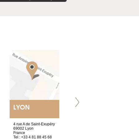
LYON
NANTES
ET SIÈGE SOCIAL
4 rue A de Saint-Exupéry
2 ter, rue des Olivettes
69002 Lyon
CS33221
France
44032 Nantes Cedex 1
Tel : +33 4 81 88 45 68
France