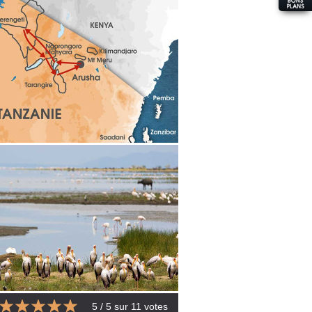
5
/ 5 sur
11
votes