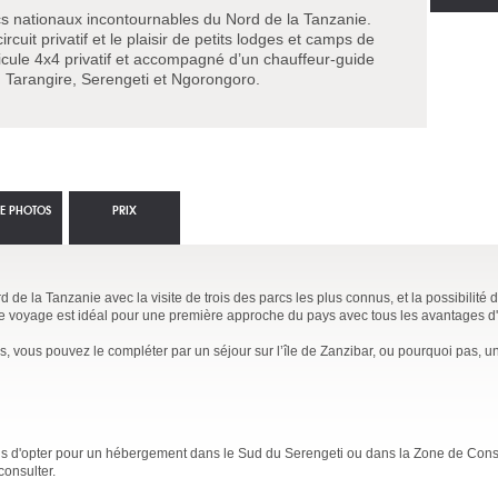
rcs nationaux incontournables du Nord de la Tanzanie.
rcuit privatif et le plaisir de petits lodges et camps de
cule 4x4 privatif et accompagné d’un chauffeur-guide
Tarangire, Serengeti et Ngorongoro.
IE PHOTOS
PRIX
 de la Tanzanie avec la visite de trois des parcs les plus connus, et la possibilité d
voyage est idéal pour une première approche du pays avec tous les avantages d'u
, vous pouvez le compléter par un séjour sur l’île de Zanzibar, ou pourquoi pas, un
ns d'opter pour un hébergement dans le Sud du Serengeti ou dans la Zone de Cons
consulter.