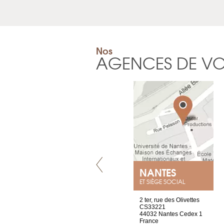
Nos
AGENCES DE V
LYON
NANTES
ET SIÈGE SOCIAL
4 rue A de Saint-Exupéry
2 ter, rue des Olivettes
69002 Lyon
CS33221
France
44032 Nantes Cedex 1
Tel : +33 4 81 88 45 68
France