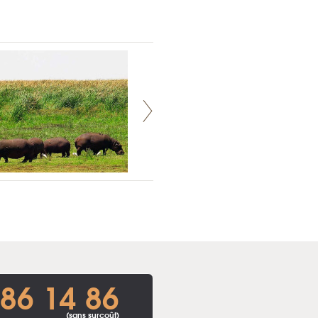
86 14 86
(sans surcoût)