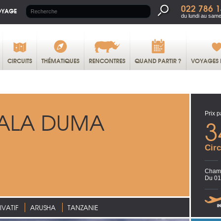
022 786 1
OYAGE
du lundi au same
CIRCUITS
THÉMATIQUES
RENCONTRES
QUAND PARTIR ?
VOYAGES 
WALA DUMA
Prix p
3
Circ
Chamb
Du 01
IVATIF
ARUSHA
TANZANIE