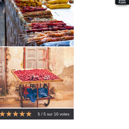
5
/ 5 sur
10
votes