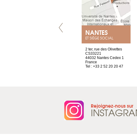
LYON
NANTES
ET SIÈGE SOCIAL
4 rue A de Saint-Exupéry
2 ter, rue des Olivettes
69002 Lyon
CS33221
France
44032 Nantes Cedex 1
Tel : +33 4 81 88 45 68
France
Tel : +33 2 52 20 20 47
Rejoignez-nous sur
INSTAGR