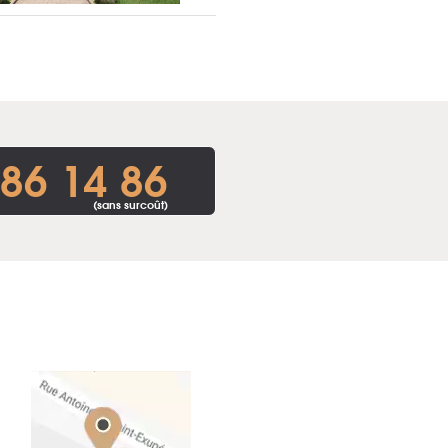
86 14 86
(sans surcoût)