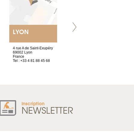
LYON
NANTES
ET SIÈGE SOCIAL
4 rue A de Saint-Exupéry
2 ter, rue des Olivettes
69002 Lyon
CS33221
France
44032 Nantes Cedex 1
Tel : +33 4 81 88 45 68
France
Tel : +33 2 52 20 20 47
Inscription
NEWSLETTER