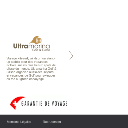
Voyage kitesurf, windsurf ou stand-
Maldives à la Carte propose tous
up paddle pour des vacances
les types de voyages aux Maldives,
actives sur les plus beaux spots de
en séjour ou en croisière, pour des
glisse du monde. Ultramarina Golf &
couples, des vacances en famille ou
Glisse organise aussi des séjours
individuels amateurs de croisière.
et vacances de Golf pour swinguer
Une sélection d’îles et hôtels, fruit
du tee au green en voyage.
d’un travail rigoureux, pour offrir le
meilleur des Maldives.
Mentions Légales
Recrutement