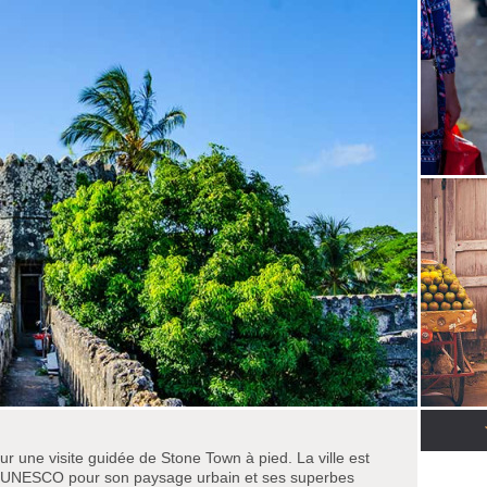
ur une visite guidée de Stone Town à pied. La ville est
 l’UNESCO pour son paysage urbain et ses superbes