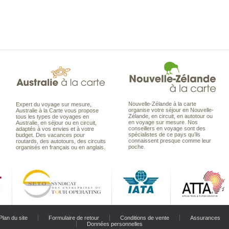
Nouvelle-Zélande à la carte
Expert du voyage sur mesure,
organise votre séjour en Nouvelle-
Australie à la Carte vous propose
Zélande, en circuit, en autotour ou
tous les types de voyages en
en voyage sur mesure. Nos
Australie, en séjour ou en circuit,
conseillers en voyage sont des
adaptés à vos envies et à votre
spécialistes de ce pays qu’ils
budget. Des vacances pour
connaissent presque comme leur
routards, des autotours, des circuits
poche.
organisés en français ou en anglais.
Plan du site
Formulaire de retour
Conditions de vente
Assurances
Données personnelles