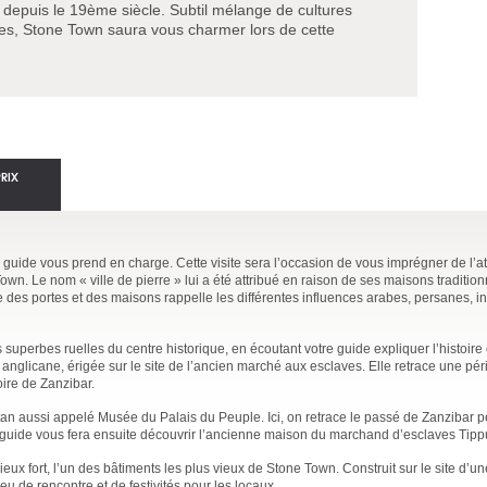
 depuis le 19ème siècle. Subtil mélange de cultures
nes, Stone Town saura vous charmer lors de cette
PRIX
re guide vous prend en charge. Cette visite sera l’occasion de vous imprégner de l
own. Le nom « ville de pierre » lui a été attribué en raison de ses maisons tradition
re des portes et des maisons rappelle les différentes influences arabes, persanes, i
superbes ruelles du centre historique, en écoutant votre guide expliquer l’histoire e
e anglicane, érigée sur le site de l’ancien marché aux esclaves. Elle retrace une p
ire de Zanzibar.
tan aussi appelé Musée du Palais du Peuple. Ici, on retrace le passé de Zanzibar 
re guide vous fera ensuite découvrir l’ancienne maison du marchand d’esclaves Tipp
x fort, l’un des bâtiments les plus vieux de Stone Town. Construit sur le site d’u
ieu de rencontre et de festivités pour les locaux.