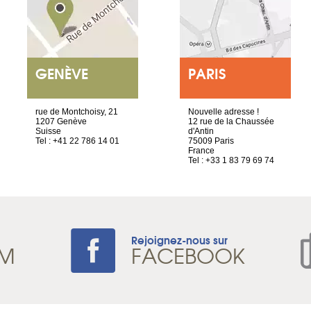
GENÈVE
PARIS
rue de Montchoisy, 21
Nouvelle adresse !
1207 Genève
12 rue de la Chaussée
Suisse
d'Antin
Tel : +41 22 786 14 01
75009 Paris
France
Tel : +33 1 83 79 69 74
Rejoignez-nous sur
AM
FACEBOOK