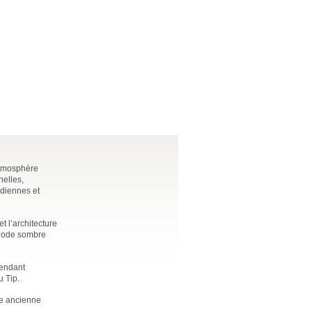
’atmosphère
nelles,
ndiennes et
t l’architecture
ériode sombre
pendant
u Tip.
ne ancienne