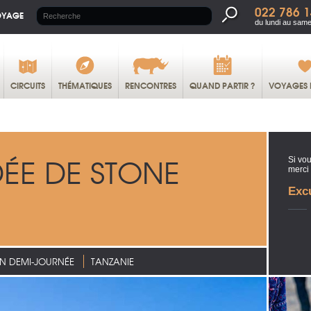
022 786 1
OYAGE
du lundi au same
CIRCUITS
THÉMATIQUES
RENCONTRES
QUAND PARTIR ?
VOYAGES 
DÉE DE STONE
Si vou
merci
Exc
N DEMI-JOURNÉE
TANZANIE