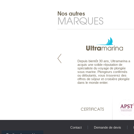
Nos autres
MARQUES
Pacifique à la carte est le spécialiste
Depuis bientôt 30 ans, Ultramarina a
des voyages dans le Pacifique.
acquis une solide réputation de
Partez à l’autre bout du monde, en
spécialiste du voyage de plongée
séjour ou en croisière, pour
sous-marine. Plongeurs confirmés
découvrir des peuples et des îles
ou débutants, vous trouverez des
toujours plus surprenants, en hôtels
offres de séjour et croisière plongée
de luxe, comme dans des pensions
dans le monde entier.
de charme.
CERTIFICATS
Contact
Demande de devis