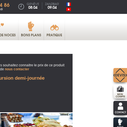
4 86
GENÈVE
ZANZIBAR
08:04
09:04
di
DE NOCES
BONS PLANS
PRATIQUE
s souhaitez connaitre le prix de ce produit
 de
nous contacter
ursion demi-journée