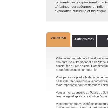
bâtiments restés quasiment intacts
africaines, européennes et indien
exploration culturelle et historique.
DESCRIPTION
GALERIE PHOTOS
Votre aventure débute à l’hôtel, où vot
chaleureuse et traditionnelle de Stone T
construites au XIXe siècle. L’architectu
européennes qu’a connues l’île.
Vous partirez à pied à la découverte des 
de la ville. Rendez-vous à la cathédral
mais importante pour comprendre l’histo
Vous arriverez ensuite au Palais du Sul
l'esclavage et après la révolution. Vot
Votre promenade vous mène jusqu’au vieu
église portugaise, il est aujourd’hui un l