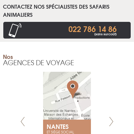
CONTACTEZ NOS SPÉCIALISTES DES SAFARIS
ANIMALIERS
022 786 14 86
(sans surcoût)
Nos
AGENCES DE VOYAGE
NANTES
GENÈV
ET SIÈGE SOCIAL