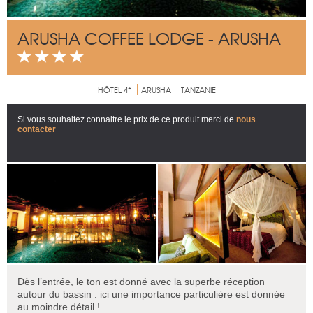
ARUSHA COFFEE LODGE - ARUSHA
HÔTEL 4*
ARUSHA
TANZANIE
Si vous souhaitez connaitre le prix de ce produit merci de
nous
contacter
Dès l’entrée, le ton est donné avec la superbe réception
autour du bassin : ici une importance particulière est donnée
au moindre détail !