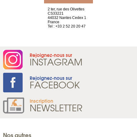
Saint-Exupéry
2 ter, rue des Olivettes
rue de Montc
n
CS33221
1207 Genèv
44032 Nantes Cedex 1
Suisse
 81 88 45 68
France
Tel : +41 22 
Tel : +33 2 52 20 20 47
Rejoignez-nous sur
INSTAGRAM
Rejoignez-nous sur
FACEBOOK
Inscription
NEWSLETTER
Nos autres