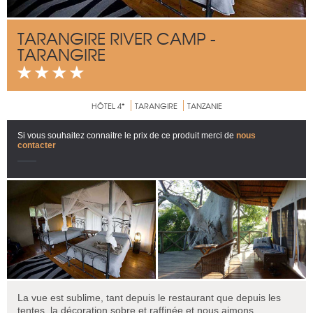
TARANGIRE RIVER CAMP -
TARANGIRE
HÔTEL 4*
TARANGIRE
TANZANIE
Si vous souhaitez connaitre le prix de ce produit merci de
nous
contacter
La vue est sublime, tant depuis le restaurant que depuis les
tentes, la décoration sobre et raffinée et nous aimons