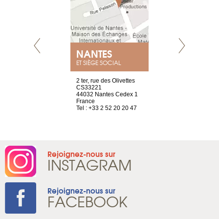
NANTES
GENÈV
ET SIÈGE SOCIAL
Saint-Exupéry
2 ter, rue des Olivettes
rue de Montc
n
CS33221
1207 Genèv
44032 Nantes Cedex 1
Suisse
 81 88 45 68
France
Tel : +41 22 
Tel : +33 2 52 20 20 47
Rejoignez-nous sur
INSTAGRAM
Rejoignez-nous sur
FACEBOOK