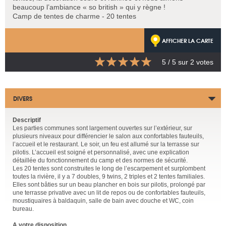
beaucoup l’ambiance « so british » qui y règne !
Camp de tentes de charme - 20 tentes
AFFICHER LA CARTE
5
/ 5 sur
2
votes
DIVERS
Descriptif
Les parties communes sont largement ouvertes sur l’extérieur, sur
plusieurs niveaux pour différencier le salon aux confortables fauteuils,
l’accueil et le restaurant. Le soir, un feu est allumé sur la terrasse sur
pilotis. L’accueil est soigné et personnalisé, avec une explication
détaillée du fonctionnement du camp et des normes de sécurité.
Les 20 tentes sont construites le long de l’escarpement et surplombent
toutes la rivière, il y a 7 doubles, 9 twins, 2 triples et 2 tentes familiales.
Elles sont bâties sur un beau plancher en bois sur pilotis, prolongé par
une terrasse privative avec un lit de repos ou de confortables fauteuils,
moustiquaires à baldaquin, salle de bain avec douche et WC, coin
bureau.
A votre disposition