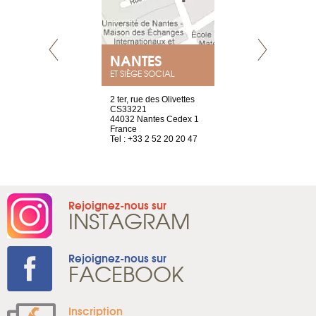
NANTES
GENÈV
ET SIÈGE SOCIAL
Saint-Exupéry
2 ter, rue des Olivettes
rue de Montc
n
CS33221
1207 Genèv
44032 Nantes Cedex 1
Suisse
 81 88 45 68
France
Tel : +41 22 
Tel : +33 2 52 20 20 47
Rejoignez-nous sur
INSTAGRAM
Rejoignez-nous sur
FACEBOOK
Inscription