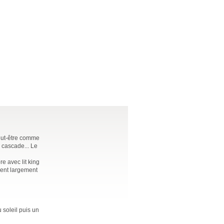
peut-être comme
e cascade... Le
e avec lit king
vrent largement
 soleil puis un