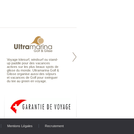
Voyage kitesurf, windsurf ou stand-
Maldives à la Carte propose tous
up paddle pour des vacances
les types de voyages aux Maldives,
actives sur les plus beaux spots de
en séjour ou en croisière, pour des
glisse du monde. Ultramarina Golf &
couples, des vacances en famille ou
Glisse organise aussi des séjours
individuels amateurs de croisière.
et vacances de Golf pour swinguer
Une sélection d’îles et hôtels, fruit
du tee au green en voyage.
d’un travail rigoureux, pour offrir le
meilleur des Maldives.
Mentions Légales
Recrutement