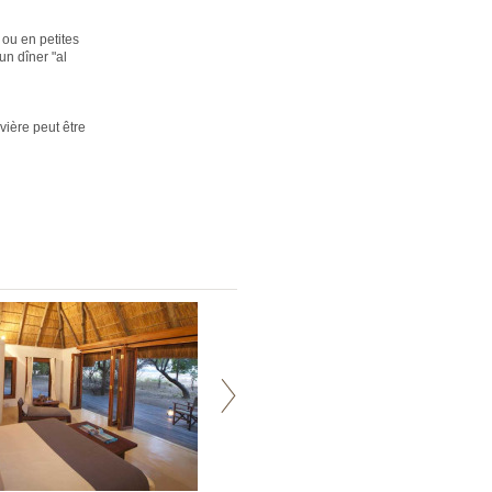
 ou en petites
un dîner "al
vière peut être