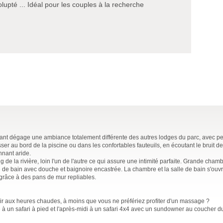
olupté ... Idéal pour les couples à la recherche
rant dégage une ambiance totalement différente des autres lodges du parc, avec 
lasser au bord de la piscine ou dans les confortables fauteuils, en écoutant le bruit d
nnant aride.
de la rivière, loin l'un de l'autre ce qui assure une intimité parfaite. Grande chambr
alle de bain avec douche et baignoire encastrée. La chambre et la salle de bain s'ou
e grâce à des pans de mur repliables.
hir aux heures chaudes, à moins que vous ne préfériez profiter d'un massage ?
 un safari à pied et l'après-midi à un safari 4x4 avec un sundowner au coucher du