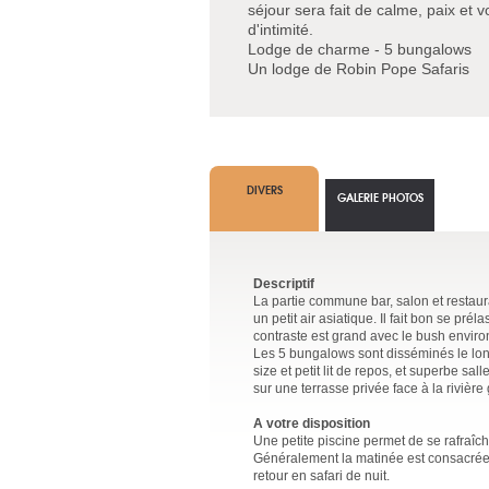
séjour sera fait de calme, paix et v
d'intimité.
Lodge de charme - 5 bungalows
Un lodge de Robin Pope Safaris
DIVERS
GALERIE PHOTOS
Descriptif
La partie commune bar, salon et restau
un petit air asiatique. Il fait bon se pré
contraste est grand avec le bush enviro
Les 5 bungalows sont disséminés le long 
size et petit lit de repos, et superbe s
sur une terrasse privée face à la rivièr
A votre disposition
Une petite piscine permet de se rafraîc
Généralement la matinée est consacrée à
retour en safari de nuit.