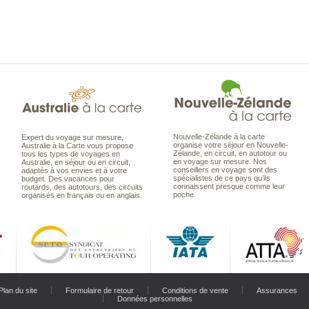
Nouvelle-Zélande à la carte
Expert du voyage sur mesure,
organise votre séjour en Nouvelle-
Australie à la Carte vous propose
Zélande, en circuit, en autotour ou
tous les types de voyages en
en voyage sur mesure. Nos
Australie, en séjour ou en circuit,
conseillers en voyage sont des
adaptés à vos envies et à votre
spécialistes de ce pays qu’ils
budget. Des vacances pour
connaissent presque comme leur
routards, des autotours, des circuits
poche.
organisés en français ou en anglais.
Plan du site
Formulaire de retour
Conditions de vente
Assurances
Données personnelles