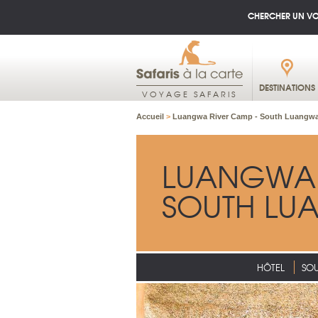
CHERCHER UN V
DESTINATIONS
VOYAGE SAFARIS
Accueil
>
Luangwa River Camp - South Luangwa
LUANGWA 
SOUTH LU
HÔTEL
SO