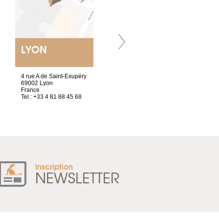
LYON
NANTES
ET SIÈGE SOCIAL
4 rue A de Saint-Exupéry
2 ter, rue des Olivettes
69002 Lyon
CS33221
France
44032 Nantes Cedex 1
Tel : +33 4 81 88 45 68
France
Tel : +33 2 52 20 20 47
Inscription
NEWSLETTER