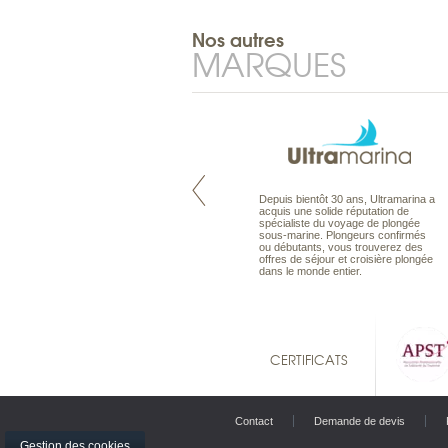
Nos autres
MARQUES
Pacifique à la carte est le spécialiste
Depuis bientôt 30 ans, Ultramarina a
des voyages dans le Pacifique.
acquis une solide réputation de
Partez à l’autre bout du monde, en
spécialiste du voyage de plongée
séjour ou en croisière, pour
sous-marine. Plongeurs confirmés
découvrir des peuples et des îles
ou débutants, vous trouverez des
toujours plus surprenants, en hôtels
offres de séjour et croisière plongée
de luxe, comme dans des pensions
dans le monde entier.
de charme.
CERTIFICATS
Contact
Demande de devis
Gestion des cookies