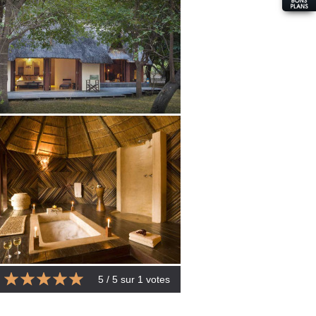
5
/ 5 sur
1
votes