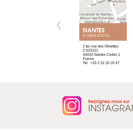
LYON
NANTES
ET SIÈGE SOCIAL
4 rue A de Saint-Exupéry
2 ter, rue des Olivettes
69002 Lyon
CS33221
France
44032 Nantes Cedex 1
Tel : +33 4 81 88 45 68
France
Tel : +33 2 52 20 20 47
Rejoignez-nous sur
INSTAGR