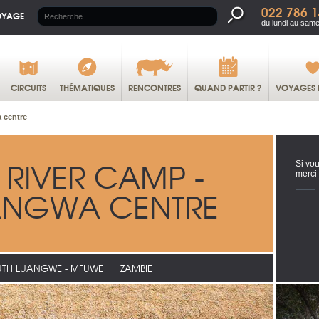
022 786 1
OYAGE
du lundi au same
CIRCUITS
THÉMATIQUES
RENCONTRES
QUAND PARTIR ?
VOYAGES 
 centre
RIVER CAMP -
Si vou
merci
ANGWA CENTRE
UTH LUANGWE - MFUWE
ZAMBIE