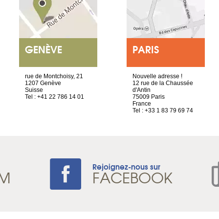
GENÈVE
PARIS
rue de Montchoisy, 21
Nouvelle adresse !
1207 Genève
12 rue de la Chaussée
Suisse
d'Antin
Tel : +41 22 786 14 01
75009 Paris
France
Tel : +33 1 83 79 69 74
Rejoignez-nous sur
AM
FACEBOOK