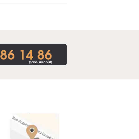
86 14 86
(sans surcoût)