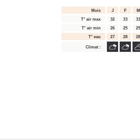
Mois
J
F
M
T° air max
32
33
3
T° air min
26
25
2
T° eau
27
28
2
Climat :