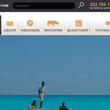
022 786 1
OYAGE
du lundi au same
CIRCUITS
THÉMATIQUES
RENCONTRES
QUAND PARTIR ?
VOYAGES 