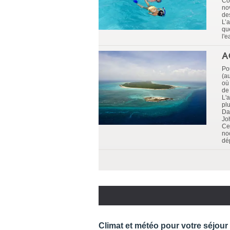
Co
no
de
L’
que
l'e
A
Po
(a
où
de 
L'
plu
Da
Jo
Ce
no
dé
Climat et météo pour votre séjour