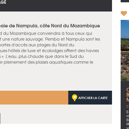
AGÉ
a baie de Nampula, côte Nord du Mozambique
ord du Mozambique conviendra à tous ceux qui
t une nature sauvage. Pemba et Nampula sont les
portes d'accès aux plages du Nord du
s hôtels de luxe et écolodges offrent des havres
ns ». L'eau, plus chaude que dans le Sud du
r pleinement des plaisirs aquatiques comme le
AFFICHER LA CARTE
C
E
m
B
M
v