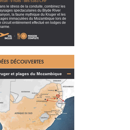
ircuit - 9 nuits - dès 5383 CHF
ans le stress de la conduite, combinez les
aysages spectaculaires du Blyde River
anyon, la faune mythique du Kruger et les
lages immaculées du Mozambique lors de
e circuit entièrement effectué en lodges de
harme.
DÉES DÉCOUVERTES
ruger et plages du Mozambique