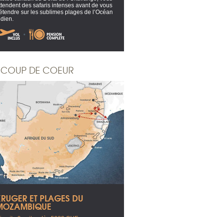
ttendent des safaris intenses avant de vous
étendre sur les sublimes plages de l’Océan
ndien.
COUP DE COEUR
KRUGER ET PLAGES DU
MOZAMBIQUE