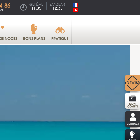
4 86
GENÈVE
ZANZIBAR
11:35
12:35
di
DE NOCES
BONS PLANS
PRATIQUE