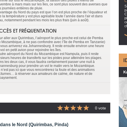
mme sur tout le Mozambique, la saison des pluies s’étend de
C
vembre à mars mais sur les îles, ce sont plus souvent des averses que
S
s journées entières de pluie.
p
avantage du Nord du pays est que l’on est plus proche de l’équateur et
C
 la température y est plus agréable toute l’année dans l'air et dans
p
au, notamment pendant les mois les plus frais (juin à août).
c
c
CCÈS ET FRÉQUENTATION
ur aller aux Quirimbas, l’aéroport le plus proche est celui de Pemba
u Mozambique, à ne pas confondre avec l’île de Pemba en Tanzanie)
 vous arriverez via Johannesburg. Il reste ensuite environ une heure
vol en petit avion pour rejoindre les îles.
autre aéroport du Nord du Mozambique est Nampula, puis il reste
sieurs heures de transferts sur les pistes pour atteindre les plages.
I
ns les deux cas, il vous faudra certainement passer une nuit à
hannesburg pour prendre un vol le matin vers le Mozambique.
 n’est pas ici que vous rencontrerez la foule et des animations
K
cturnes… à réserver aux amateurs de calme, de nature et de
paysement.
0 vote
 dans le Nord (Quirimbas, Pinda)