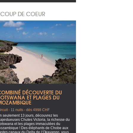
COUP DE COEUR
COMBINÉ DÉCOUVERTE DU
BOTSWANA ET PLAGES DU
MOZAMBIQUE
ircuit - 11 nuits - dès 4998 CHF
n seulement 13 jours, découvrez les
ajestueuses Chutes Victoria, la richesse du
otswana et les plages immaculées du
ozambique ! Des éléphants de Chobe aux
astes canaux du Delta de l’Okavango, vous