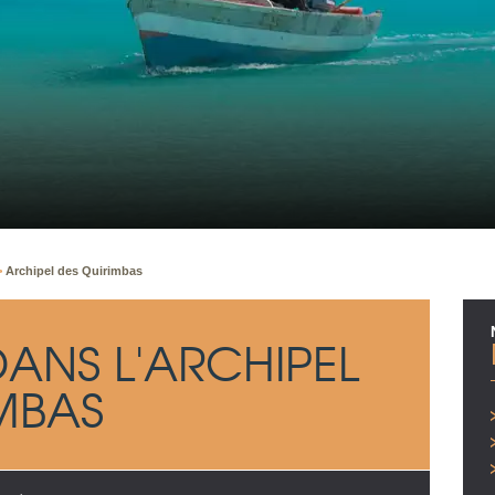
>
Archipel des Quirimbas
ANS L'ARCHIPEL
MBAS