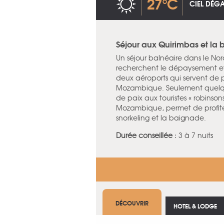
27°C
CIEL DÉG
Séjour aux Quirimbas et l
Un séjour balnéaire dans le N
recherchent le dépaysement e
deux aéroports qui servent de 
Mozambique. Seulement quelque
de paix aux touristes « robinso
Mozambique, permet de profite
snorkeling et la baignade.
Durée conseillée :
3 à 7 nuits
DÉCOUVRIR
HOTEL & LODGE