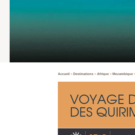
Accueil
>
Destinations
>
Afrique
>
Mozambique
VOYAGE D
DES QUIRI