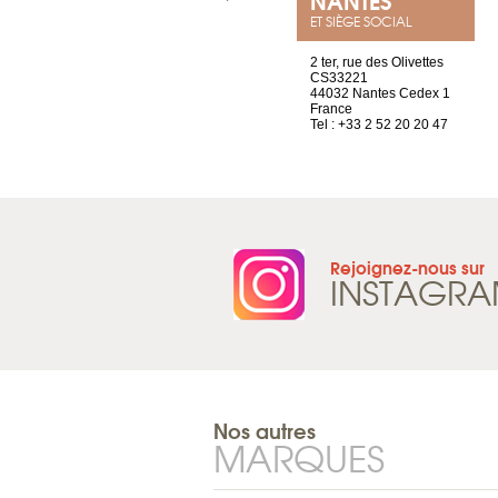
ET SIÈGE SOCIAL
4 rue A de Saint-Exupéry
2 ter, rue des Olivettes
69002 Lyon
CS33221
France
44032 Nantes Cedex 1
Tel : +33 4 81 88 45 68
France
Tel : +33 2 52 20 20 47
Rejoignez-nous sur
INSTAGR
Nos autres
MARQUES