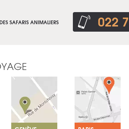
022 7
DES SAFARIS ANIMALIERS
OYAGE
GENÈVE
PARIS