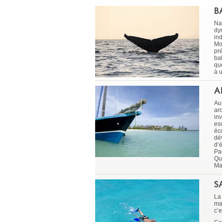
B
Nam
dy
ind
Mo
pr
ba
qu
à 
A
Au
ar
in
es
éc
dé
d’
Par
Qu
Ma
S
La
mai
c’