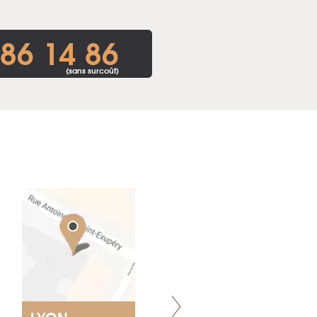
86 14 86
(sans surcoût)
LYON
NANTES