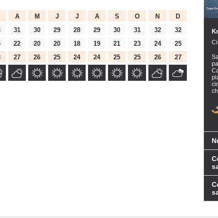
A
M
J
J
A
S
O
N
D
3
31
30
29
28
29
30
31
32
32
K
Ci
5
22
20
20
18
19
21
23
24
25
8
27
26
25
24
24
25
25
26
27
Sa
pa
Ca
pl
ci
ch
N
C
s
C
s