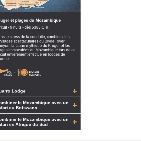
ruger et plages du Mozambique
rcuit - 9 nuits - dès 5383 CHF
ns le stress de la conduite, combinez les
ysages spectaculaires du Blyde River
nyon, la faune mythique du Kruger et les
ages immaculées du Mozambique lors de ce
rcuit entièrement effectué en lodges de
arme.
uarro Lodge
ombiner le Mozambique avec un
afari au Botswana
ombiner le Mozambique avec un
afari en Afrique du Sud