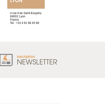
ET SIÈGE SOCIAL
4 rue A de Saint-Exupéry
2 ter, rue des Olivettes
69002 Lyon
CS33221
France
44032 Nantes Cedex 1
Tel : +33 4 81 88 45 68
France
Tel : +33 2 52 20 20 47
Inscription
NEWSLETTER